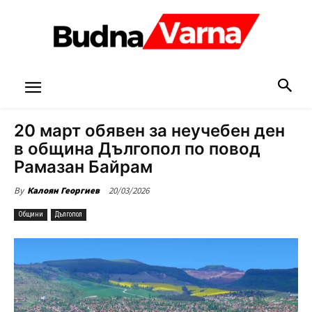
20 март обявен за неучебен ден
в община Дългопол по повод
Рамазан Байрам
20/03/2026
By
Калоян Георгиев
Общини
Дългопол