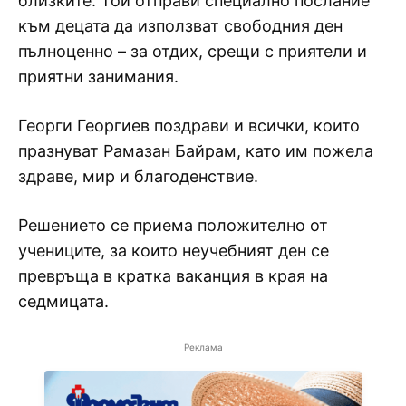
близките. Той отправи специално послание
към децата да използват свободния ден
пълноценно – за отдих, срещи с приятели и
приятни занимания.
Георги Георгиев поздрави и всички, които
празнуват Рамазан Байрам, като им пожела
здраве, мир и благоденствие.
Решението се приема положително от
учениците, за които неучебният ден се
превръща в кратка ваканция в края на
седмицата.
Реклама