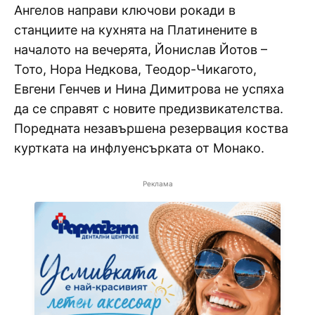
Ангелов направи ключови рокади в
станциите на кухнята на Платинените в
началото на вечерята, Йонислав Йотов –
Тото, Нора Недкова, Теодор-Чикагото,
Евгени Генчев и Нина Димитрова не успяха
да се справят с новите предизвикателства.
Поредната незавършена резервация коства
куртката на инфлуенсърката от Монако.
Реклама