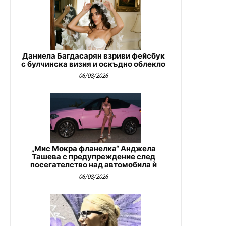
Даниела Багдасарян взриви фейсбук
с булчинска визия и оскъдно облекло
06/08/2026
„Мис Мокра фланелка“ Анджела
Ташева с предупреждение след
посегателство над автомобила ѝ
06/08/2026