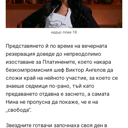
кадър: Нова ТВ
Представянето й по време на вечерната
резервация доведе до непреодолимо
изоставане за Платинените, което накара
безкомпромисния шеф Виктор Ангелов да
сложи край на нейното участие, за което се
знаеше седмици по-рано, тъй като
предаването отдавна е заснето, а самата
Нина не пропусна да покаже, че е на
„свобода“.
Звездните готвачи започнаха своя ден в