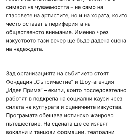
символ на чуваемостта – не само на
гласовете на артистите, но и на хората, които
често остават в периферията на
общественото внимание. Именно чрез
изкуството тази вечер ще бъде дадена сцена
на надеждата.
Зад организацията на събитието стоят
Фондация „Съпричастие“ и Шоу-агенция
„Идея Прима“ – екипи, които последователно
работят в подкрепа на социални каузи чрез
силата на културата и сценичните изкуства.
Програмата обещава истинско жанрово
пътешествие. На сцената ще се изявят
вокални и танцови формации, театрални