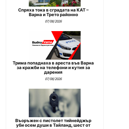
Спряха тока в сградата на КАТ –
Варна и Трето районно
07/08/2026
Трима попаднаха в ареста във Варна
за кражби на телефони и кутия за
дарения
07/08/2026
Въоръжен с пистолет тийнейджър
уби осем души в Тайланд, шест от