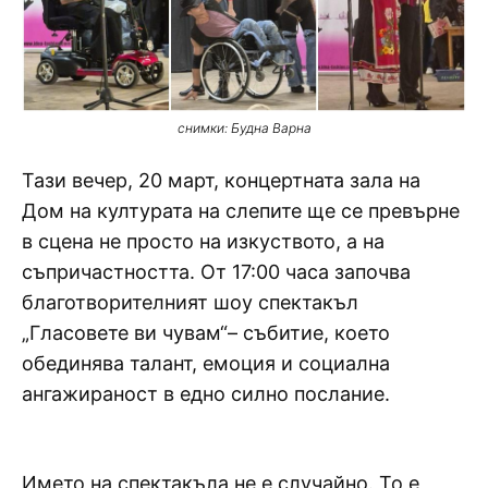
снимки: Будна Варна
Тази вечер, 20 март, концертната зала на
Дом на културата на слепите ще се превърне
в сцена не просто на изкуството, а на
съпричастността. От 17:00 часа започва
благотворителният шоу спектакъл
„Гласовете ви чувам“– събитие, което
обединява талант, емоция и социална
ангажираност в едно силно послание.
Името на спектакъла не е случайно. То е