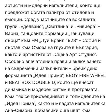
артисти и модерни изпълнители, които ще
предложат богата палитра от стилове и
емоции. Сред участниците са вокалните
групи „Еделвайс“, „Светлина“ и „Ривиера“ –
Варна, танцовите формации „Танцуващи
сърца“ към НЧ „Луи Брайл 1928“ – София и
състав към Съюза на глухите в България,
както и артистите от „Сцена Арт Студио“.
Особено впечатление прави и включването
на съвременни изпълнители – брейк денс
формацията „Идея Прима“, BBOY FIRE WHEEL
и BEAT BOX DOUBLE D, които ще внесат
динамика и модерен ритъм в програмата.
Към тях се присъединяват и топмоделите на
„Идея Прима“, както и младата изпълнителка
Ана-Симона, добавяйки още цвят към