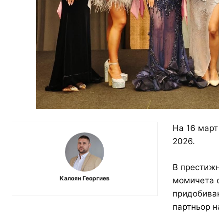
На 16 март
2026.
В престижн
Калоян Георгиев
момичета о
придобиван
партньор н