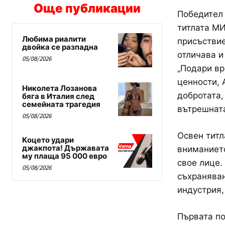
Още публикации
Победител 
титлата М
Любима риалити
присъствие
двойка се разпадна
отличава и
05/08/2026
„Подари вр
ценности, 
Николета Лозанова
добротата, 
бяга в Италия след
семейната трагедия
вътрешната
05/08/2026
Освен титл
Коцето удари
джакпота! Държавата
вниманието
му плаща 95 000 евро
свое лице.
05/08/2026
съхраняван
индустрия,
Първата по