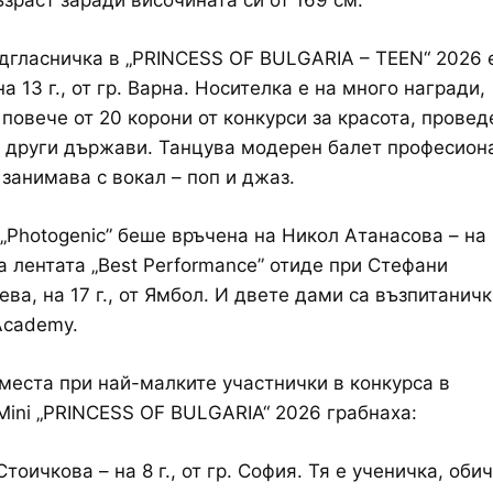
зраст заради височината си от 169 см.
дгласничка в „PRINCESS OF BULGARIA – TEEN“ 2026 
а 13 г., от гр. Варна. Носителка е на много награди,
повече от 20 корони от конкурси за красота, провед
 други държави. Танцува модерен балет професион
 занимава с вокал – поп и джаз.
„Photogenic” беше връчена на Никол Атанасова – на 1
 а лентата „Best Performance” отиде при Стефани
ва, на 17 г., от Ямбол. И двете дами са възпитанички
Academy.
места при най-малките участнички в конкурса в
Mini „PRINCESS OF BULGARIA“ 2026 грабнаха:
оичкова – на 8 г., от гр. София. Тя е ученичка, оби