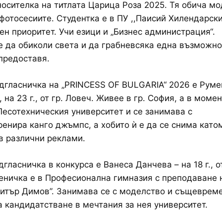
носителка на титлата Царица Роза 2025. Тя обича мо
фотосесиите. Студентка е в ПУ ,,Паисий Хилендарски
ен приоритет. Учи езици и „Бизнес администрация“.
е да обиколи света и да грабневсяка една възможно
предоставя.
дгласничка на „PRINCESS OF BULGARIA“ 2026 е Руме
на 23 г., от гр. Ловеч. Живее в гр. София, а в моме
есотехническия университет и се занимава с
ренира канго джъмпс, а хобито ѝ е да се снима като
в различни реклами.
гласничка в конкурса е Ванеса Данчева – на 18 г., от
еничка е в Професионална гимназия с преподаване 
итър Димов”. Занимава се с моделство и същеврем
а кандидатстване в мечтания за нея университет.