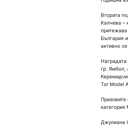
годишна въ
Втората по
Калчева – н
притежава 
България и
активно се
Наградата 
гр. Ямбол,
Керемидчие
Tor Model 
Призовите 
категория 
Джулиана Ст