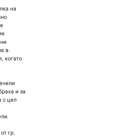
лка на
лно
се
ия
лни
ие в
я, когато
печели
браха и за
 с цел
ели.
от гр.