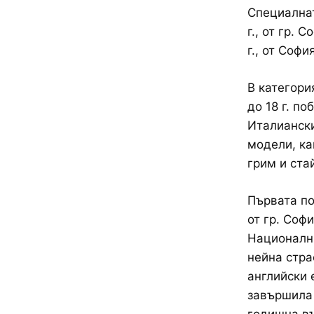
Специална
г., от гр. 
г., от София
В категор
до 18 г. по
Италиански
модели, ка
грим и ста
Първата по
от гр. Софи
Национални
нейна стра
английски 
завършила 