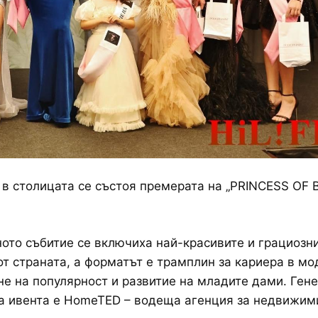
 в столицата се състоя премерата на „PRINCESS OF 
ото събитие се включиха най-красивите и грациозн
т страната, а форматът е трамплин за кариера в мо
е на популярност и развитие на младите дами. Ген
а ивента е HomeTED – водеща aгенция за недвижим