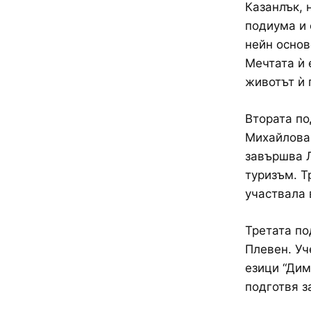
Казанлък, 
подиума и 
нейн основ
Мечтата ѝ 
животът ѝ 
Втората по
Михайлова, 
завършва Л
туризъм. Т
участвала 
Третата под
Плевен. Уч
езици “Дим
подготвя з