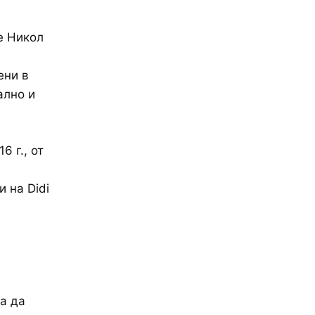
е Никол
ени в
ално и
6 г., от
 на Didi
ча да