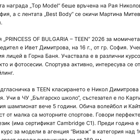
та награда
„Top Model“ беше връчена на Рая Николов
София, а с лентата „Best Body“ се окичи Мартина Митев
.
ия
„PRINCESS OF BULGARIA – TEEN“ 2026 за момичета о
бедител е Ивет Димитрова, на 16 г., от гр. София. Уче
я лицей в Горна Баня. Участвала е в различни курсо
кто и фотосесии. Спортува активно, интересува се о
йлинг.
дгласничка в TEEN класирането е Никол Димитрова – 
я. Учи в ЧУ „Българско школо“, състезател е по Карт
я шампионат вече 5 години. Обича волейбол и Кайт
ст от малка са моторните спортове. Говори перфект
език (има сертификат Cambridge C1). Преди година е
курс за модели в агенция “Визаж” в категория над 1