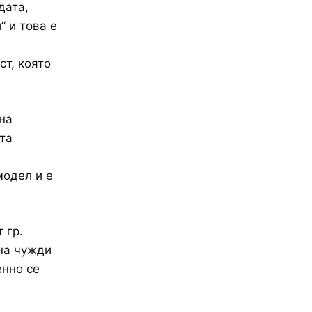
дата,
” и това е
ст, която
на
нта
модел и е
 гр.
на чужди
енно се