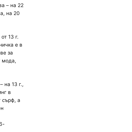
а – на 22
а, на 20
т 13 г.
ничка е в
ве за
т мода,
на 13 г.,
инг в
 сърф, а
ен
6-