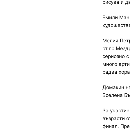
рисува и д
Емили Манг
художестве
Мелия Петр
от гр.Мезд
сериозно с
много арти
радва хора
Домакин на
Вселена Бъ
За участие
възрасти о
финал. Пре