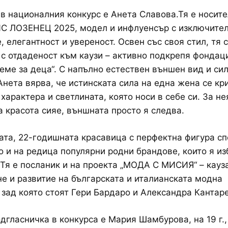
в националния конкурс е Анета Славова.Тя е носите
ИС ЛОЗЕНЕЦ 2025, модел и инфлуенсър с изключите
, елегантност и увереност. Освен със своя стил, тя 
 с отдаденост към каузи – активно подкрепя фондац
еме за деца“. С напълно естествен външен вид и си
Анета вярва, че истинската сила на една жена се кр
характера и светлината, която носи в себе си. За не
 красота сияе, външната просто я следва.
ата, 22-годишната красавица с перфектна фигура с
 и на редица популярни родни брандове, които я из
 Тя е посланик и на проекта „МОДА С МИСИЯ“ – кауза
е и развитие на българската и италианската модна
 зад която стоят Гери Бардаро и Александра Кантар
дгласничка в конкурса е Мария Шамбурова, на 19 г., 