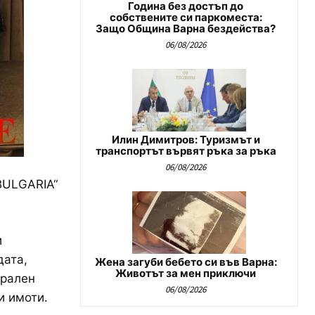
Година без достъп до
собствените си паркоместа:
Защо Община Варна бездейства?
06/08/2026
Илин Димитров: Туризмът и
транспортът вървят ръка за ръка
06/08/2026
BULGARIA“
и
дата,
Жена загуби бебето си във Варна:
Животът за мен приключи
ерален
06/08/2026
и имоти.