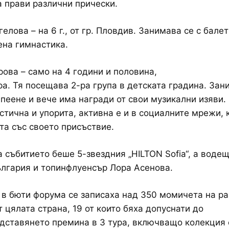
а прави различни прически.
елова – на 6 г., от гр. Пловдив. Занимава се с балет
на гимнастика.
ова – само на 4 години и половина,
ра. Тя посещава 2-ра група в детската градина. Зан
 пеене и вече има награди от свои музикални изяви.
стична и упорита, активна е и в социалните мрежи, 
та със своето присъствие.
 събитието беше 5-звездния „HILTON Sofia“, а воде
лгария и топинфлуенсър Лора Асенова.
 в бюти форума се записаха над 350 момичета на р
т цялата страна, 19 от които бяха допуснати до
дставянето премина в 3 тура, включващо колекция 