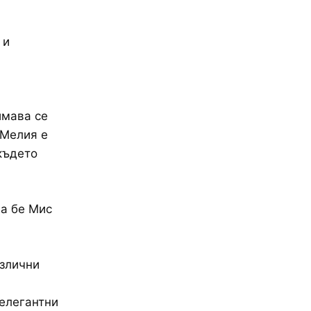
 и
имава се
 Мелия е
където
ща бе Мис
азлични
елегантни