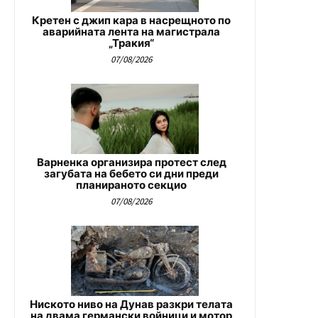
Кретен с джип кара в насрещното по
аварийната лента на магистрала
„Тракия“
07/08/2026
Варненка организира протест след
загубата на бебето си дни преди
планираното секцио
07/08/2026
Ниското ниво на Дунав разкри телата
на двама германски войници и мотор