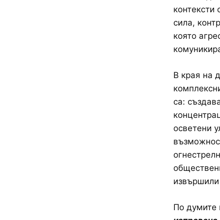
контексти 
сила, конт
която агре
комуникира
В края на 
комплексни
са: създав
концентрац
осветени у
възможност
огнестрелн
обществени
извършили 
По думите 