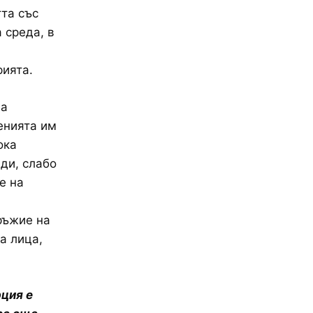
та със
 среда, в
рията.
на
енията им
ока
ди, слабо
е на
ръжие на
а лица,
рция е