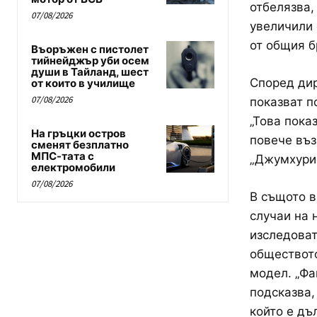
отбелязва,
07/08/2026
увеличили 
от общия б
Въоръжен с пистолет
тийнейджър уби осем
души в Тайланд, шест
Според дир
от които в училище
07/08/2026
показват п
„Това пока
На гръцки остров
повече въз
сменят безплатно
МПС-тата с
„Джумхурие
електромобили
07/08/2026
В същото в
случаи на 
изследоват
обществото
модел. „Фа
подсказва,
който е дъ