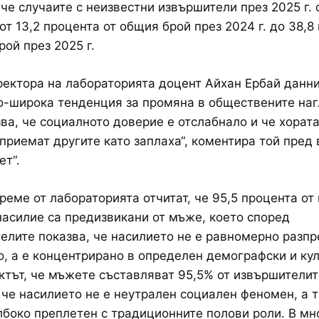
 че случаите с неизвестни извършители през 2025 г. 
от 13,2 процента от общия брой през 2024 г. до 38,8
рой през 2025 г.
ектора на лабораторията доцент Айхан Ербай данн
о-широка тенденция за промяна в обществените наг
зва, че социалното доверие е отслабнало и че хората
приемат другите като заплаха“, коментира той пред 
т“.
реме от лабораторията отчитат, че 95,5 процента от
насилие са предизвикани от мъже, което според
елите показва, че насилието не е равномерно разпр
, а е концентрирано в определен демографски и ку
ктът, че мъжете съставляват 95,5% от извършителит
 че насилието не е неутрален социален феномен, а т
лбоко преплетен с традиционните полови роли. В мн