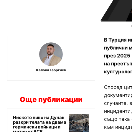
В Турция и
публични м
през 2025 
на престъп
Калоян Георгиев
културолог
Според цит
документир
Още публикации
случаите, 
инциденти,
Ниското ниво на Дунав
също така 
разкри телата на двама
германски войници и
към инциде
мотор от ВСВ