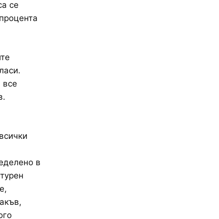
са се
 процента
ите
ласи.
 все
в.
 всички
еделено в
лтурен
е,
акъв,
ого