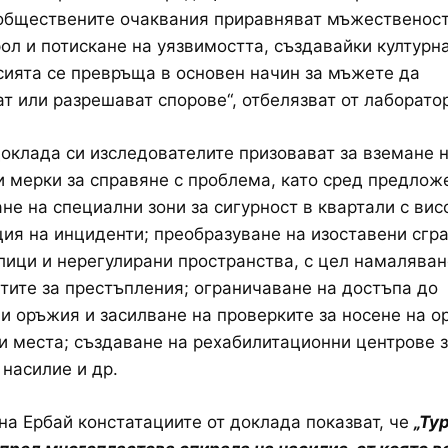
обществените очаквания приравняват мъжественост
рол и потискане на уязвимостта, създавайки културна
сията се превръща в основен начин за мъжете да
т или разрешават спорове“, отбелязват от лаборато
доклада си изследователите призовават за вземане 
 мерки за справяне с проблема, като сред предлож
ане на специални зони за сигурност в квартали с вис
ия на инциденти; преобразуване на изоставени сгра
лици и нерегулирани пространства, с цел намаляван
ите за престъпления; ограничаване на достъпа до
и оръжия и засилване на проверките за носене на о
 места; създаване на рехабилитационни центрове з
насилие и др.
на Ербай констатациите от доклада показват, че
„Ту