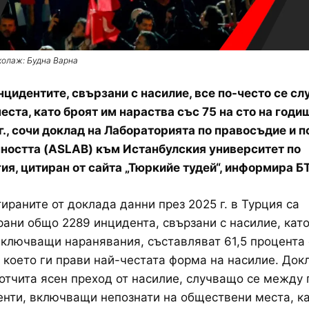
колаж: Будна Варна
нцидентите, свързани с насилие, все по-често се сл
еста, като броят им нараства със 75 на сто на годи
г., сочи доклад на Лабораторията по правосъдие и 
ността (ASLAB) към Истанбулския университет по
ия, цитиран от сайта „Тюркийе тудей“, информира Б
ираните от доклада данни през 2025 г. в Турция са
ани общо 2289 инцидента, свързани с насилие, кат
включващи наранявания, съставляват 61,5 процента 
 което ги прави най-честата форма на насилие. Док
отчита ясен преход от насилие, случващо се между 
нти, включващи непознати на обществени места, к