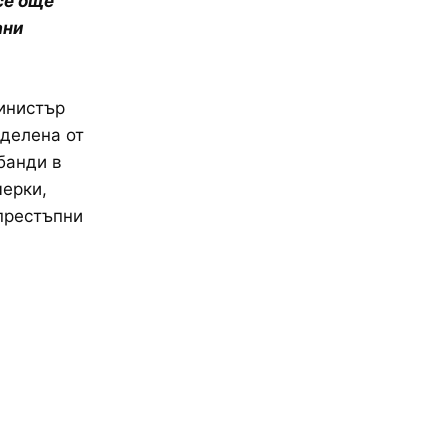
се още
ани
министър
еделена от
банди в
мерки,
престъпни