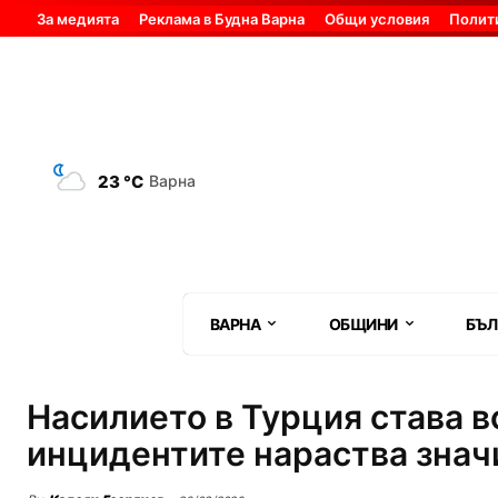
За медията
Реклама в Будна Варна
Общи условия
Полит
23 °C
Варна
ВАРНА
ОБЩИНИ
БЪЛ
Насилието в Турция става в
инцидентите нараства значи