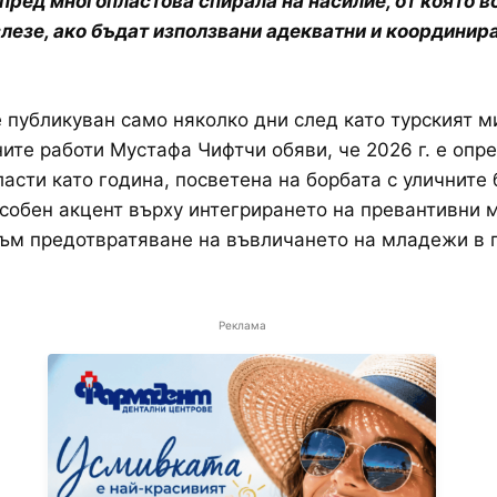
пред многопластова спирала на насилие, от която в
лезе, ако бъдат използвани адекватни и координир
 публикуван само няколко дни след като турският 
ите работи Мустафа Чифтчи обяви, че 2026 г. е опр
ласти като година, посветена на борбата с уличните 
особен акцент върху интегрирането на превантивни 
ъм предотвратяване на въвличането на младежи в 
Реклама