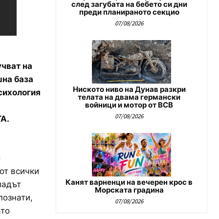
след загубата на бебето си дни
преди планираното секцио
07/08/2026
учват на
шна база
Ниското ниво на Дунав разкри
психология
телата на двама германски
войници и мотор от ВСВ
07/08/2026
ТА.
о
от всички
Канят варненци на вечерен крос в
ладът
Морската градина
познати,
07/08/2026
ато