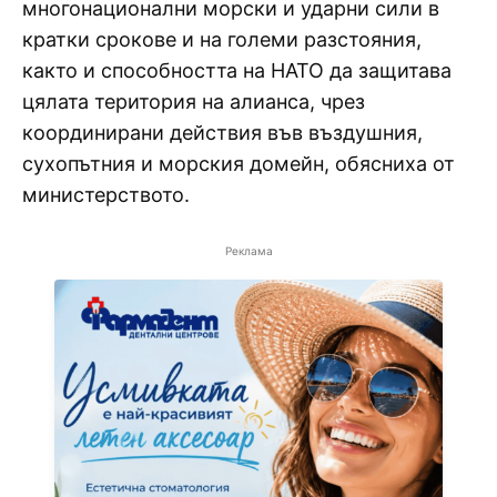
многонационални морски и ударни сили в
кратки срокове и на големи разстояния,
както и способността на НАТО да защитава
цялата територия на алианса, чрез
координирани действия във въздушния,
сухопътния и морския домейн, обясниха от
министерството.
Реклама