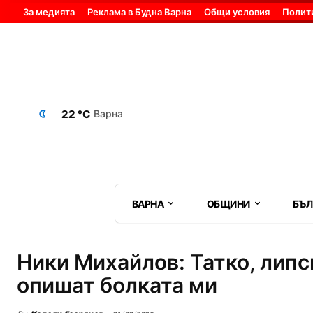
За медията
Реклама в Будна Варна
Общи условия
Полит
22 °C
Варна
ВАРНА
ОБЩИНИ
БЪЛ
Ники Михайлов: Татко, липс
опишат болката ми