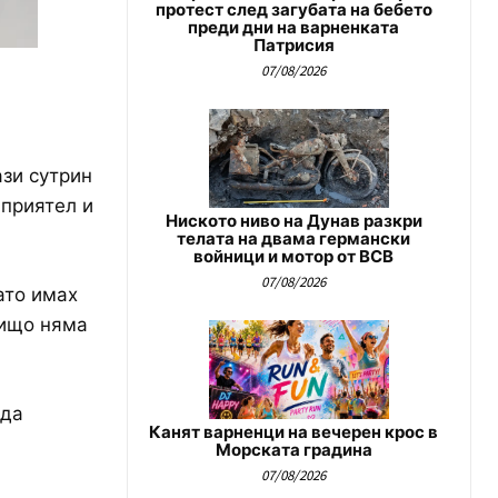
протест след загубата на бебето
преди дни на варненката
Патрисия
07/08/2026
ази сутрин
 приятел и
Ниското ниво на Дунав разкри
телата на двама германски
войници и мотор от ВСВ
07/08/2026
гато имах
Нищо няма
 да
Канят варненци на вечерен крос в
Морската градина
07/08/2026