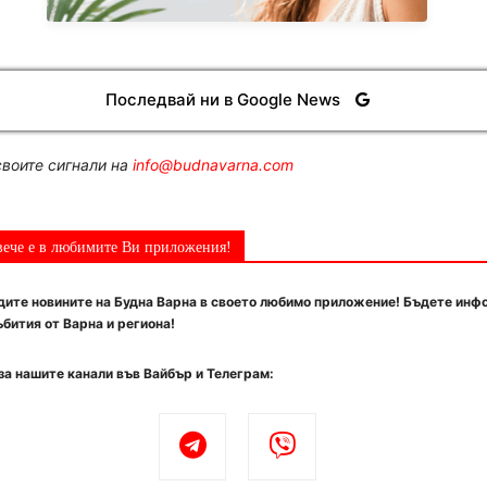
Последвай ни в Google News
воите сигнали на
info@budnavarna.com
вече е в любимите Ви приложения!
ите новините на Будна Варна в своето любимо приложение! Бъдете инф
бития от Варна и региона!
за нашите канали във Вайбър и Телеграм: