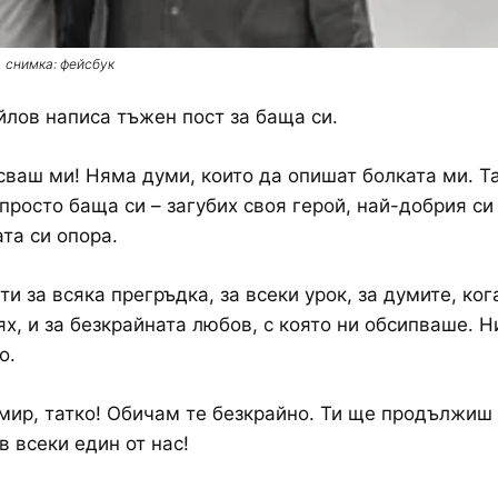
снимка: фейсбук
лов написа тъжен пост за баща си.
псваш ми! Няма думи, които да опишат болката ми. Т
 просто баща си – загубих своя герой, най-добрия си
та си опора.
ти за всяка прегръдка, за всеки урок, за думите, ко
ях, и за безкрайната любов, с която ни обсипваше. 
о.
 мир, татко! Обичам те безкрайно. Ти ще продължиш
 всеки един от нас!