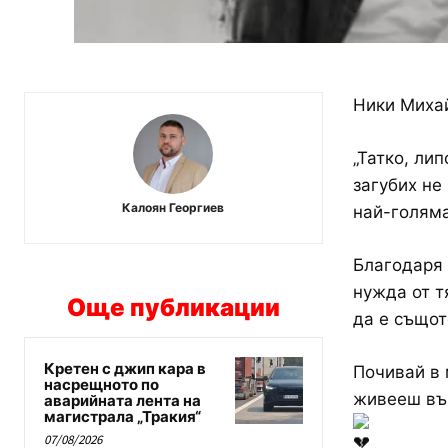
Ники Михай
„Татко, ли
загубих не
Калоян Георгиев
най-голяма
​Благодаря 
нужда от т
Още публикации
да е същот
Кретен с джип кара в
​Почивай в
насрещното по
живееш във
аварийната лента на
магистрала „Тракия“
07/08/2026