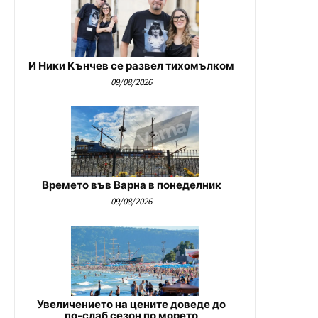
И Ники Кънчев се развел тихомълком
09/08/2026
Времето във Варна в понеделник
09/08/2026
Увеличението на цените доведе до
по-слаб сезон по морето