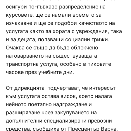
осигури по-гъвкаво разпределение на
курсовете, ще се намали времето за
изчакване и ще се подобри качеството на
услугата както за хората с увреждания, така
и за децата, ползващи социални грижи.
Очаква се също да бъде облекчено
натоварването на съществуващата
транспортна услуга, особено в пиковите
часове през учебните дни.
От дирекцията подчертават, че интересът
към услугата остава висок, което налага
нейното поетапно надграждане и
разширяване чрез закупуването на
допълнителни специализирани превозни
средства, съобщиха от Пресцентър Варна.