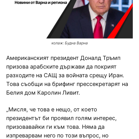
колаж: Будна Варна
Американският президент Доналд Тръмп
призова арабските държави да покрият
разходите на САЩ за войната срещу Иран.
Това съобщи на брифинг прессекретарят на
Белия дом Каролин Ливит.
„Мисля, че това е нещо, от което
президентът би проявил голям интерес,
призовавайки ги към това. Няма да
изпреварвам него по този въпрос, но