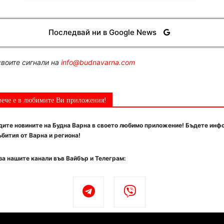
Последвай ни в Google News
воите сигнали на
info@budnavarna.com
вече е в любимите Ви приложения!
ите новините на Будна Варна в своето любимо приложение! Бъдете инф
бития от Варна и региона!
за нашите канали във Вайбър и Телеграм: