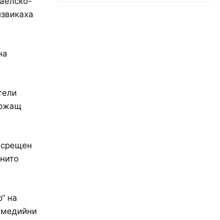
раелско-
извикаха
на
тели
ържащ
асрещен
 нито
“ на
о медийни