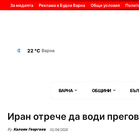
За медията
Реклама в Будна Варна
Общи условия
Полит
22 °C
Варна
ВАРНА
ОБЩИНИ
БЪЛ
Иран отрече да води прего
By
Калоян Георгиев
01/04/2026