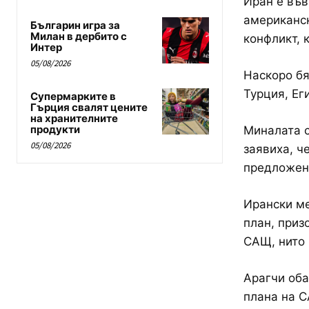
Иран е във
американск
Българин игра за
Милан в дербито с
конфликт, 
Интер
05/08/2026
Наскоро бя
Турция, Ег
Супермарките в
Гърция свалят цените
на хранителните
продукти
Миналата 
05/08/2026
заявиха, ч
предложен
Ирански ме
план, приз
САЩ, нито 
Арагчи оба
плана на С