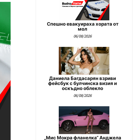
Спешно евакуираха хората от
мол
06/08/2026
Даниела Багдасарян взриви
фейсбук с булчинска визия и
оскъдно облекло
06/08/2026
„Мис Мокра фланелка“ Анджела