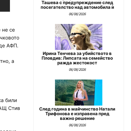
Ташева с предупреждение след
посегателство над автомобила ѝ
06/08/2026
 не се
очковото
де АФП.
Ирина Тенчева за убийството в
Пловдив: Липсата на семейство
тно, а
ражда жестокост
06/08/2026
са били
САЩ Стив
След година в майчинство Натали
Трифонова е изправена пред
важно решение
06/08/2026