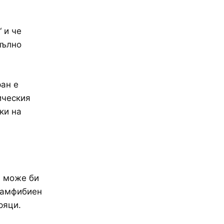
 и че
пълно
ран е
ическия
ки на
Щ може би
“ амфибиен
ряци.