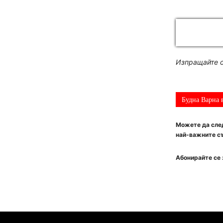
Изпращайте с
Будна Варна 
Можете да след
най-важните съ
Абонирайте се 