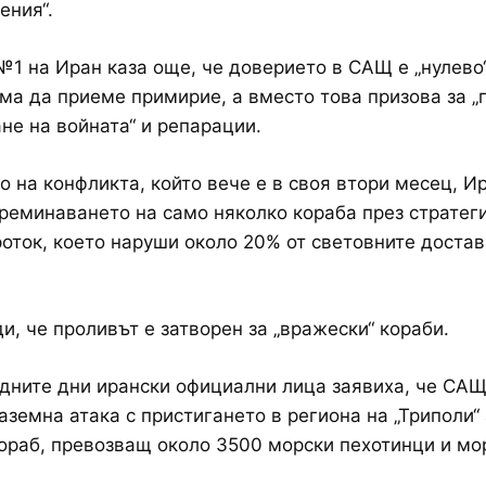
ения“.
1 на Иран каза още, че доверието в САЩ е „нулево“
ма да приеме примирие, а вместо това призова за „
не на войната“ и репарации.
о на конфликта, който вече е в своя втори месец, И
реминаването на само няколко кораба през стратег
оток, което наруши около 20% от световните достав
и, че проливът е затворен за „вражески“ кораби.
дните дни ирански официални лица заявиха, че СА
аземна атака с пристигането в региона на „Триполи
ораб, превозващ около 3500 морски пехотинци и мо