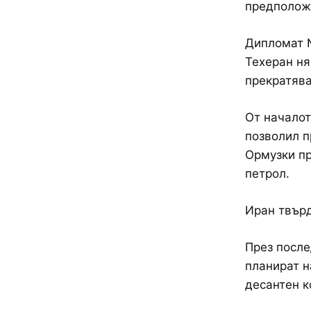
предполож
Дипломат №
Техеран ня
прекратява
От началот
позволил п
Ормузки пр
петрол.
Иран твърд
През после
планират н
десантен к