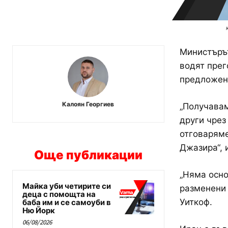
Министърът
водят прег
предложени
Калоян Георгиев
„Получавам
други чрез
отговаряме
Джазира“, 
Още публикации
„Няма осно
Майка уби четирите си
разменени
деца с помощта на
Уиткоф.
баба им и се самоуби в
Ню Йорк
06/08/2026