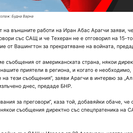
колаж: Будна Варна
 на външните работи на Иран Абас Арагчи заяви, че
овори със САЩ и че Техеран не е отговорил на 15-т
е от Вашингтон за прекратяване на войната, преда
е съобщения от американската страна, някои дирек
 нашите приятели в региона, и когато е необходимо,
 на тези съобщения“, заяви Арагчи в интервю за „Ал
излъчено днес, предаде БНР.
вания за преговори“, каза той, добавяйки обаче, че 
 някои съобщения директно със спецпратеника на 