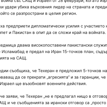
 война със САЩ и Израел от 28 февруари, когато из
и удари убиха върховния лидер на страната и пред
който се разпространи в целия регион.
ха предприети дипломатически усилия с участието 
ипет и Пакистан в опит да се сложи край на войната.
седмица двама високопоставени пакистански служи
е Исламабад е предал на Иран 15-точков план, съд
ията на САЩ.
дии съобщиха, че Техеран е предложил 5-точков н
оваващ да се прекрати „агресията“ и за гаранции, че
Израел ще възобновят военните действия.
че заяви, че Техеран „не е предлагал нищо в отговор
АЩ и че съобщенията за ирански отговор са „прост