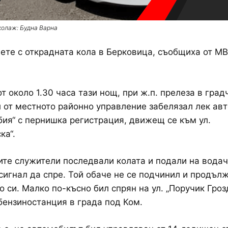
колаж: Будна Варна
ете с открадната кола в Берковица, съобщиха от МВ
от около 1.30 часа тази нощ, при ж.п. прелеза в град
 от местното районно управление забелязал лек ав
ия“ с пернишка регистрация, движещ се към ул.
ка“.
те служители последвали колата и подали на вода
сигнал да спре. Той обаче не се подчинил и продъл
 си. Малко по-късно бил спрян на ул. „Поручик Гроз
бензиностанция в града под Ком.