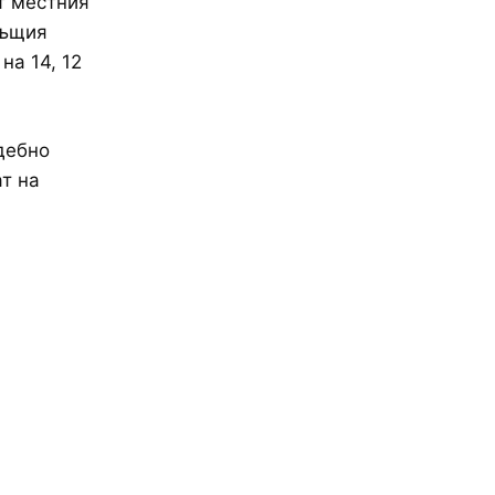
т местния
същия
на 14, 12
дебно
ат на