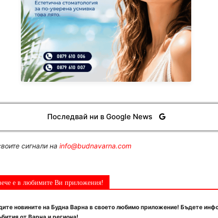
Последвай ни в Google News
воите сигнали на
info@budnavarna.com
вече е в любимите Ви приложения!
ите новините на Будна Варна в своето любимо приложение! Бъдете инф
бития от Варна и региона!