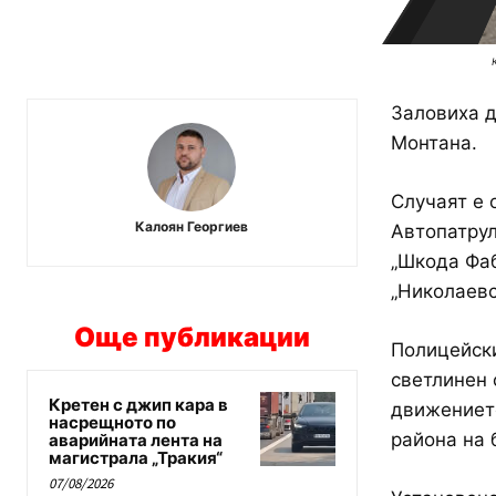
Заловиха д
Монтана.
Случаят е 
Калоян Георгиев
Автопатрул
„Шкода Фаб
„Николаевс
Още публикации
Полицейски
светлинен 
Кретен с джип кара в
движението
насрещното по
района на 
аварийната лента на
магистрала „Тракия“
07/08/2026