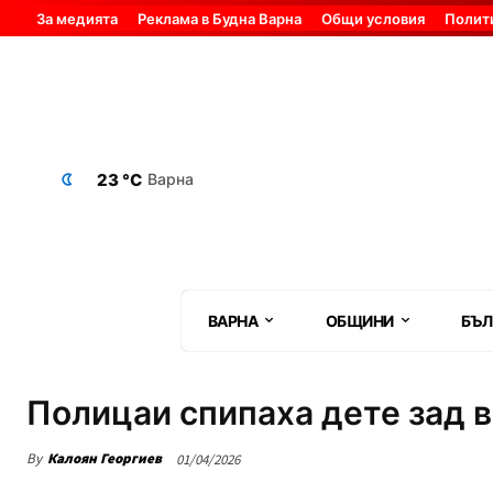
За медията
Реклама в Будна Варна
Общи условия
Полит
23 °C
Варна
ВАРНА
ОБЩИНИ
БЪЛ
Полицаи спипаха дете зад в
By
Калоян Георгиев
01/04/2026