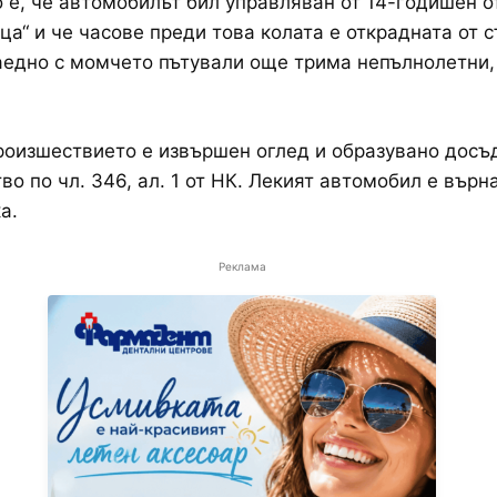
 е, че автомобилът бил управляван от 14-годишен о
ица“ и че часове преди това колата е открадната от 
аедно с момчето пътували още трима непълнолетни, 
оизшествието е извършен оглед и образувано досъ
во по чл. 346, ал. 1 от НК. Лекият автомобил е върн
а.
Реклама