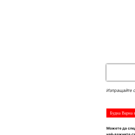
Изпращайте с
Будна Варна 
Можете да след
най-важните съ