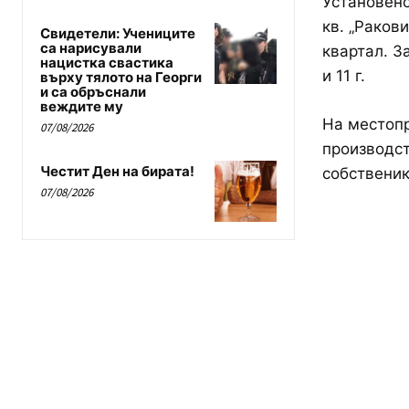
Установено
кв. „Раков
Свидетели: Учениците
са нарисували
квартал. З
нацистка свастика
и 11 г.
върху тялото на Георги
и са обръснали
веждите му
На местопр
07/08/2026
производст
Честит Ден на бирата!
собственик
07/08/2026