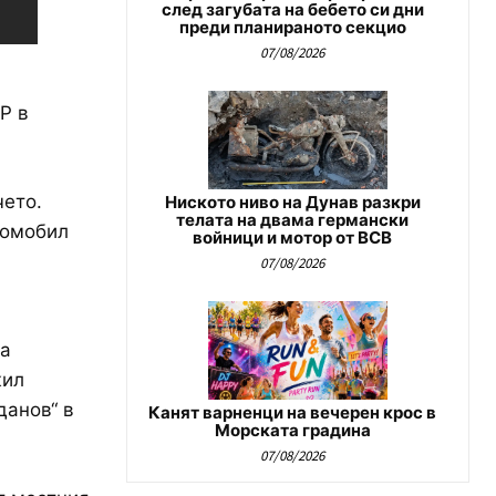
след загубата на бебето си дни
преди планираното секцио
07/08/2026
Р в
чето.
Ниското ниво на Дунав разкри
телата на двама германски
томобил
войници и мотор от ВСВ
07/08/2026
ча
жил
данов“ в
Канят варненци на вечерен крос в
Морската градина
07/08/2026