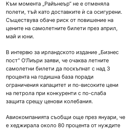
Към момента „Райънеър“ не е отменяла
полети, тъй като доставките ѝ са осигурени.
Съществува обаче риск от повишение на
цените на самолетните билети през април,
май и юни.
В интервю за ирландското издание „Бизнес
пост“ О’Лиъри заяви, че очаква летните
самолетни билети да поскъпнат с над 3
процента на годишна база поради
ограничения капацитет и по-високите цени
на петрола при конкуренти с по-слаба
защита срещу ценови колебания.
Авиокомпанията съобщи още през януари, че
е хеджирала около 80 процента от нуждите