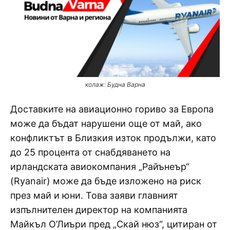
колаж: Будна Варна
Доставките на авиационно гориво за Европа
може да бъдат нарушени още от май, ако
конфликтът в Близкия изток продължи, като
до 25 процента от снабдяването на
ирландската авиокомпания „Райънеър“
(Ryanair) може да бъде изложено на риск
през май и юни. Това заяви главният
изпълнителен директор на компанията
Майкъл О’Лиъри пред „Скай нюз“, цитиран от