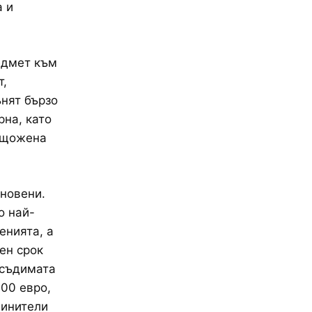
а и
едмет към
т,
нят бързо
рна, като
нищожена
новени.
о най-
енията, а
ен срок
дсъдимата
000 евро,
винители