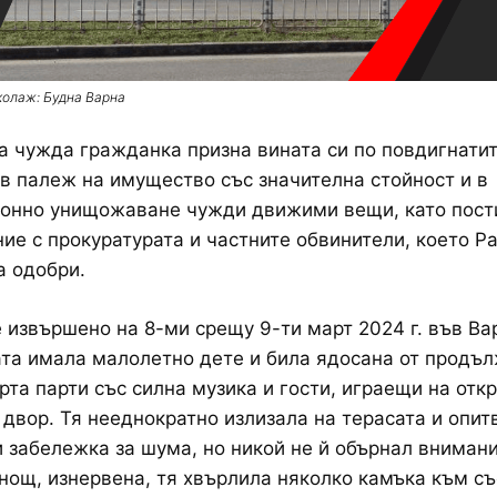
колаж: Будна Варна
 чужда гражданка призна вината си по повдигнатит
в палеж на имущество със значителна стойност и в
конно унищожаване чужди движими вещи, като пост
ие с прокуратурата и частните обвинители, което Р
а одобри.
 извършено на 8-ми срещу 9-ти март 2024 г. във Ва
та имала малолетно дете и била ядосана от продъ
рта парти със силна музика и гости, играещи на отк
 двор. Тя нееднократно излизала на терасата и опит
 забележка за шума, но никой не й обърнал внимани
нощ, изнервена, тя хвърлила няколко камъка към с