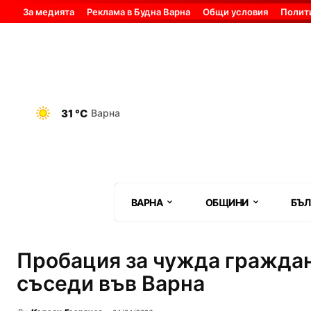
За медията
Реклама в Будна Варна
Общи условия
Полит
31 °C
Варна
ВАРНА
ОБЩИНИ
БЪЛ
Пробация за чужда граждан
съседи във Варна