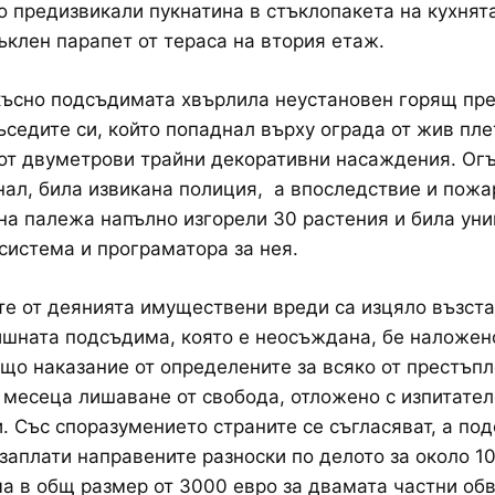
о предизвикали пукнатина в стъклопакета на кухнят
ъклен парапет от тераса на втория етаж.
късно подсъдимата хвърлила неустановен горящ пр
ъседите си, който попаднал върху ограда от жив пле
от двуметрови трайни декоративни насаждения. Огъ
нал, била извикана полиция, а впоследствие и пожа
 на палежа напълно изгорели 30 растения и била у
система и програматора за нея.
е от деянията имуществени вреди са изцяло възста
шната подсъдима, която е неосъждана, бе наложен
що наказание от определените за всяко от престъпл
 месеца лишаване от свобода, отложено с изпитател
и. Със споразумението страните се съгласяват, а по
заплати направените разноски по делото за около 1
ма в общ размер от 3000 евро за двамата частни об