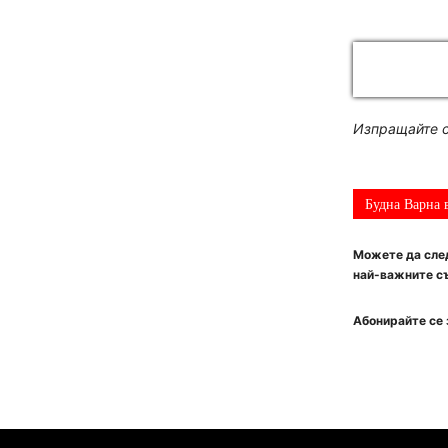
Изпращайте с
Будна Варна 
Можете да след
най-важните съ
Абонирайте се 