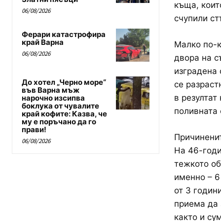
къща, коит
06/08/2026
счупили ст
Ферари катастрофира
край Варна
Малко по-
06/08/2026
двора на с
изградена 
До хотел „Черно море“
се разраст
във Варна мъж
в резултат
нарочно изсипва
боклука от чувалите
поливната 
край кофите: Казва, че
му е поръчано да го
прави!
Причиненит
06/08/2026
На 46-годи
тежкото об
именно – 6
от 3 годин
приема да 
както и су