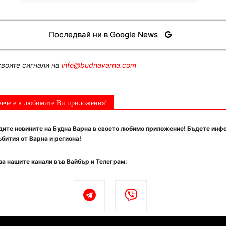
Последвай ни в Google News
воите сигнали на
info@budnavarna.com
вече е в любимите Ви приложения!
ите новините на Будна Варна в своето любимо приложение! Бъдете инф
бития от Варна и региона!
за нашите канали във Вайбър и Телеграм: