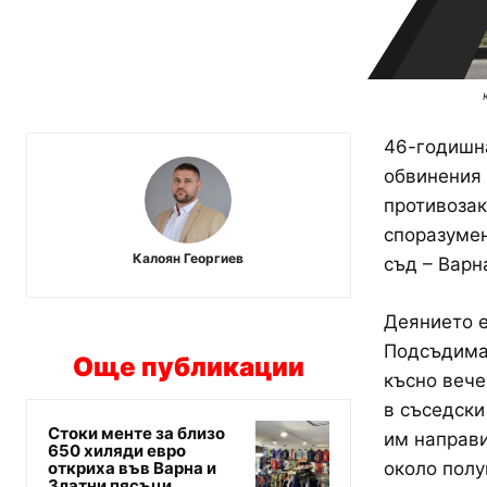
46-годишна
обвинения 
противоза
споразумен
Калоян Георгиев
съд – Варн
Деянието е
Подсъдима
Още публикации
късно вече
в съседски
Стоки менте за близо
им направи
650 хиляди евро
откриха във Варна и
около полу
Златни пясъци