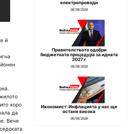
електропроводи
06/08/2026
е й
Правителството одобри
бюджетната процедура за идната
игна
2027 г
айонен
06/08/2026
рна.
лжилото
рито хоро
Икономист: Инфлацията у нас ще
остане висока
вала да
06/08/2026
е. Вече
ъседската