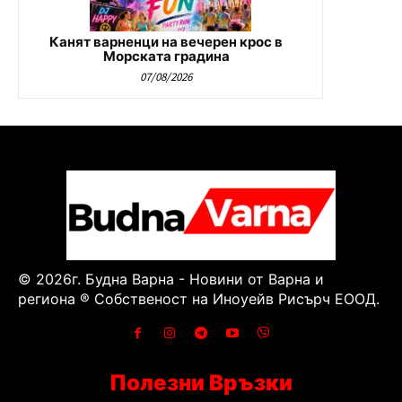
Канят варненци на вечерен крос в
Морската градина
07/08/2026
© 2026г. Будна Варна - Новини от Варна и
региона ® Собственост на Иноуейв Рисърч ЕООД.
Полезни Връзки