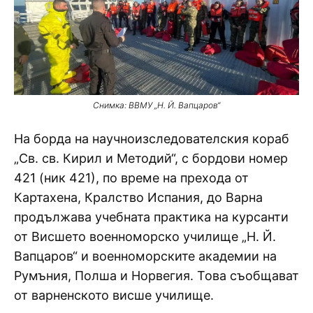
Снимка: ВВМУ „Н. Й. Вапцаров“
На борда на научноизследователския кораб
„Св. св. Кирил и Методий“, с бордови номер
421 (ник 421), по време на прехода от
Картахена, Кралство Испания, до Варна
продължава учебната практика на курсанти
от Висшето военноморско училище „Н. Й.
Вапцаров“ и военноморските академии на
Румъния, Полша и Норвегия. Това съобщават
от варненското висше училище.