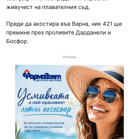
живучест на плавателния съд.
Преди да акостира във Варна, ник 421 ще
премине през проливите Дарданели и
Босфор.
Реклама