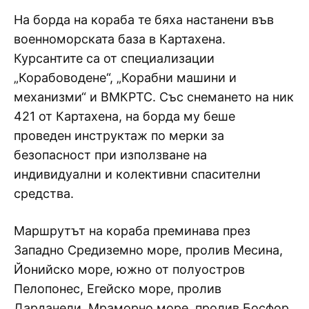
На борда на кораба те бяха настанени във
военноморската база в Картахена.
Курсантите са от специализации
„Корабоводене“, „Корабни машини и
механизми“ и ВМКРТС. Със снемането на ник
421 от Картахена, на борда му беше
проведен инструктаж по мерки за
безопасност при използване на
индивидуални и колективни спасителни
средства.
Маршрутът на кораба преминава през
Западно Средиземно море, пролив Месина,
Йонийско море, южно от полуостров
Пелопонес, Егейско море, пролив
Дарданели, Мраморно море, пролив Босфор