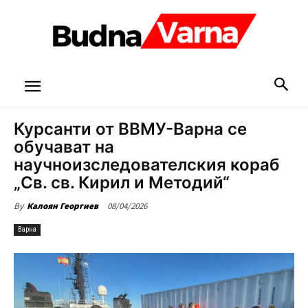
Курсанти от ВВМУ-Варна се
обучават на
научноизследователския кораб
„Св. св. Кирил и Методий“
08/04/2026
By
Калоян Георгиев
Варна