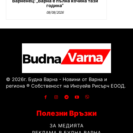
Варненец: „Варна е пълна кочина тази
година“
08/08/2026
© 2026г. Будна Варна - Новини от Варна и
региона ® Собственост на Иноуейв Рисърч ЕООД.
Полезни Връзки
ЗА МЕДИЯТА
РЕКЛАМА В БУДНА ВАРНА