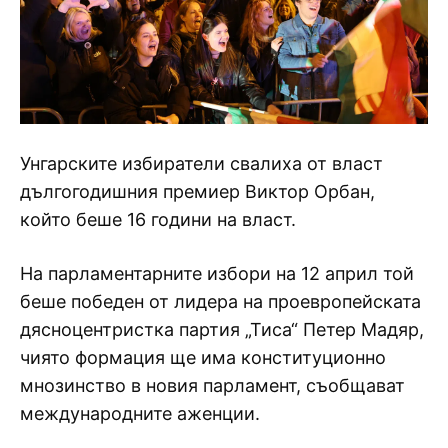
Унгарските избиратели свалиха от власт
дългогодишния премиер Виктор Орбан,
който беше 16 години на власт.
На парламентарните избори на 12 април той
беше победен от лидера на проевропейската
дясноцентристка партия „Тиса“ Петер Мадяр,
чиято формация ще има конституционно
мнозинство в новия парламент, съобщават
международните аженции.