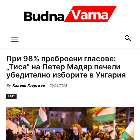
При 98% преброени гласове:
„Тиса“ на Петер Мадяр печели
убедително изборите в Унгария
13/04/2026
By
Калоян Георгиев
Свят