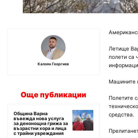
Американск
Летище Вар
полети са 
Калоян Георгиев
информация
Машините щ
Още публикации
Полетите с
техническо
Община Варна
средства.
въвежда нова услуга
за денонощна грижа за
възрастни хора и лица
Прелитанет
с трайни увреждания