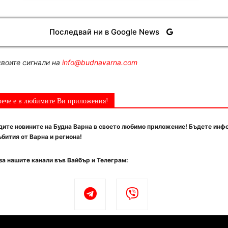
Последвай ни в Google News
воите сигнали на
info@budnavarna.com
вече е в любимите Ви приложения!
ите новините на Будна Варна в своето любимо приложение! Бъдете инф
бития от Варна и региона!
за нашите канали във Вайбър и Телеграм: