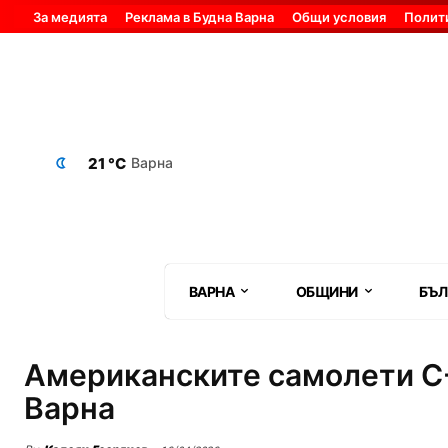
За медията
Реклама в Будна Варна
Общи условия
Полит
21 °C
Варна
ВАРНА
ОБЩИНИ
БЪЛ
Американските самолети C-
Варна