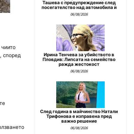
Ташева с предупреждение след
посегателство над автомобила ѝ
06/08/2026
 чиито
Ирина Тенчева за убийството в
, според
Пловдив: Липсата на семейство
ражда жестокост
06/08/2026
те
След година в майчинство Натали
Трифонова е изправена пред
важно решение
олзването
06/08/2026