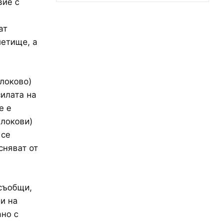
вие с
ат
летище, а
локово)
илата на
е е
блокови)
 се
сняват от
съобщи,
и на
ано с