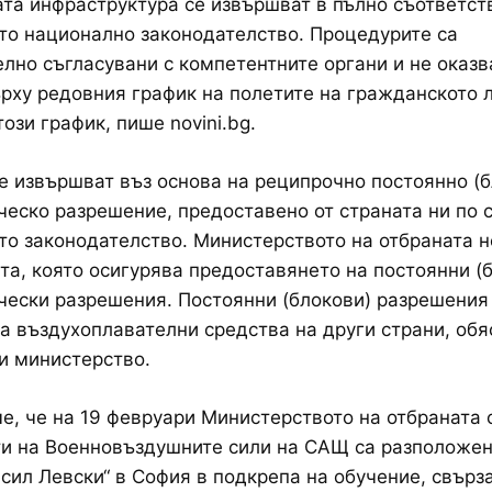
та инфраструктура се извършват в пълно съответст
о национално законодателство. Процедурите са
лно съгласувани с компетентните органи и не оказв
рху редовния график на полетите на гражданското 
този график, пише novini.bg.
е извършват въз основа на реципрочно постоянно (б
еско разрешение, предоставено от страната ни по с
о законодателство. Министерството на отбраната н
та, която осигурява предоставянето на постоянни (
ески разрешения. Постоянни (блокови) разрешения
за въздухоплавателни средства на други страни, обя
и министерство.
, че на 19 февруари Министерството на отбраната 
и на Военновъздушните сили на САЩ са разположен
сил Левски“ в София в подкрепа на обучение, свърз