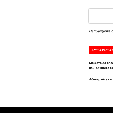
Изпращайте с
Будна Варна 
Можете да след
най-важните съ
Абонирайте се 