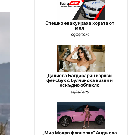
Спешно евакуираха хората от
мол
06/08/2026
Даниела Багдасарян взриви
фейсбук с булчинска визия и
оскъдно облекло
06/08/2026
„Мис Мокра фланелка“ Анджела