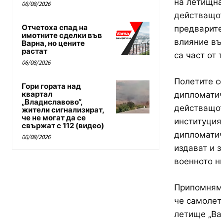
на летищна
06/08/2026
действащот
Отчетоха спад на
предварите
имотните сделки във
влияние въ
Варна, но цените
растат
са част от 
06/08/2026
Полетите с
Гори гората над
квартал
дипломатич
„Владиславово“,
действащот
жители сигнализират,
че не могат да се
институция
свържат с 112 (видео)
дипломатич
06/08/2026
издават и 
военното н
Припомняме
че самолет
летище „Ва