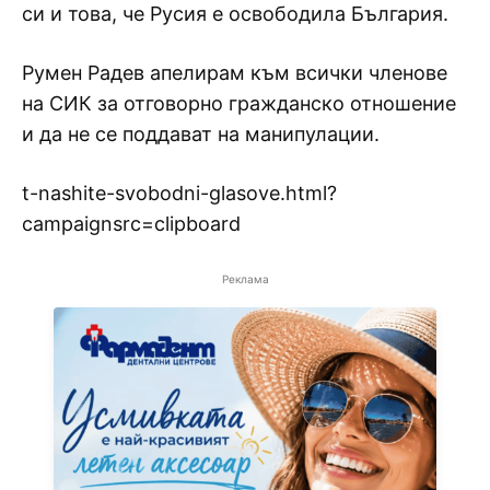
си и това, че Русия е освободила България.
Румен Радев апелирам към всички членове
на СИК за отговорно гражданско отношение
и да не се поддават на манипулации.
t-nashite-svobodni-glasove.html?
campaignsrc=clipboard
Реклама