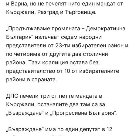
и Варна, но не печелят нито един мандат от
Кърджали, Разград и Търговище.
„Продължаваме промяната – Демократична
България“ излъчват седем народни
представители от 23-ти избирателен район и
по четирима от другите два столични
района. Тази коалиция остава без
представителство от 10 от избирателните
райони в страната.
ДПС печели три от петте мандата в
Кърджали, останалите два там са за
„Възраждане“ и „Прогресивна България“.
„Възраждане“ има по един депутат в 12