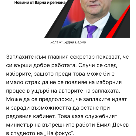
колаж: Будна Варна
Заплахите към главния секретар показват, че
си върши добре работата. Случи се след
изборите, защото преди това може би е
имало страх да не се повлияе на изборния
процес в ущърб на авторите на заплахата.
Може да се предположи, че заплахите идват
и заради възможността да остане при
редовния кабинет. Това каза служебният
министър на вътрешните работи Емил Дечев
в студиото на „На фокус“.