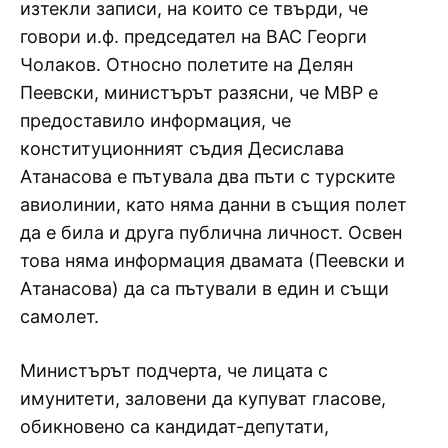
изтекли записи, на които се твърди, че
говори и.ф. председател на ВАС Георги
Чолаков. Относно полетите на Делян
Пеевски, министърът разясни, че МВР е
предоставило информация, че
конституционният съдия Десислава
Атанасова е пътувала два пъти с турските
авиолинии, като няма данни в същия полет
да е била и друга публична личност. Освен
това няма информация двамата (Пеевски и
Атанасова) да са пътували в един и същи
самолет.
Министърът подчерта, че лицата с
имунитети, заловени да купуват гласове,
обикновено са кандидат-депутати,