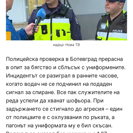
кадър: Нова ТВ
Полицейска проверка в Ботевград прерасна
в опит за бягство и сблъсък с униформените.
Инцидентът се разиграл в ранните часове,
когато водач не се подчинил на подаден
сигнал за спиране. Все пак служителите на
реда успели да хванат шофьора. При
задържането се стигнало до агресия – един
от полицаите е с охлузвания по ръката, а
пагонът на униформата му е бил скъсан.