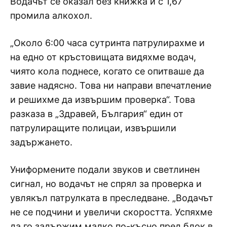
Водачът се оказал без книжка и с 1,67
промила алкохол.
„Около 6:00 часа сутринта патрулирахме и
на едно от кръстовищата видяхме водач,
чиято кола поднесе, когато се опитваше да
завие надясно. Това ни направи впечатление
и решихме да извършим проверка“. Това
разказа в „Здравей, България“ един от
патрулиращите полицаи, извършили
задържането.
Униформените подали звуков и светлинен
сигнал, но водачът не спрял за проверка и
увлякъл патрулката в преследване. „Водачът
не се подчини и увеличи скоростта. Успяхме
да го задържим малко по-късно пред блок в