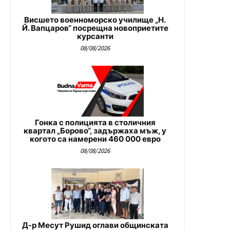
Висшето военноморско училище „Н.
Й. Вапцаров“ посрещна новоприетите
курсанти
08/08/2026
Гонка с полицията в столичния
квартал „Борово“, задържаха мъж, у
когото са намерени 460 000 евро
08/08/2026
Д-р Месут Рушид оглави общинската