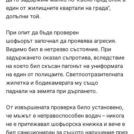
един от жилищните квартали на града“,
допълни той.
При опит да бъде проверен
шофьорът започнал да проявява агресия.
Видимо бил в нетрезво състояние. При
задържането оказал съпротива, вследствие
на което бил скъсан пагонът на униформата
на един от полицаите. Светлоотразителната
жилетка и бодикамерата му също
паднали на земята при дърпането.
От извършената проверка било установено,
че мъжът е неправоспособен водач – никога
не е притежавал шофьорска книжка и вече е
бил санкциониран за същото нарушение през