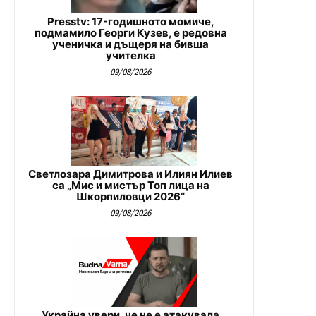
Presstv: 17-годишното момиче,
подмамило Георги Кузев, е редовна
ученичка и дъщеря на бивша
учителка
09/08/2026
Светлозара Димитрова и Илиян Илиев
са „Мис и мистър Топ лица на
Шкорпиловци 2026“
09/08/2026
Украйна увери, че не е атакувала