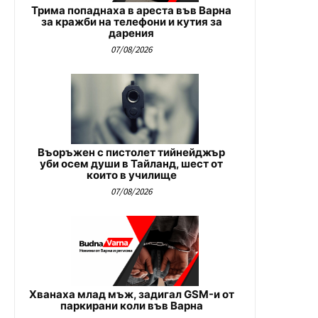
Трима попаднаха в ареста във Варна
за кражби на телефони и кутия за
дарения
07/08/2026
Въоръжен с пистолет тийнейджър
уби осем души в Тайланд, шест от
които в училище
07/08/2026
Хванаха млад мъж, задигал GSM-и от
паркирани коли във Варна