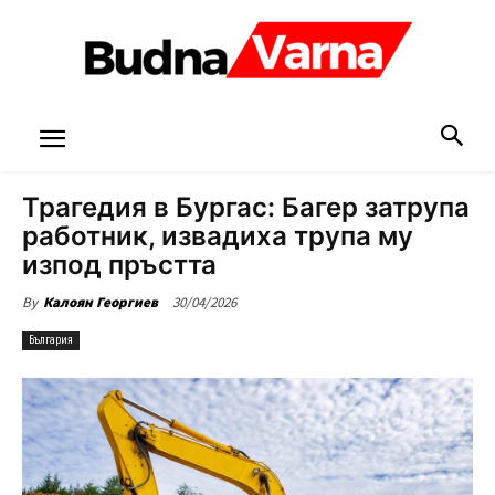
Трагедия в Бургас: Багер затрупа
работник, извадиха трупа му
изпод пръстта
30/04/2026
By
Калоян Георгиев
България