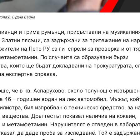
колаж: Будна Варна
ианци и трима румънци, присъствали на музикални
 Златни пясъци, са задържани за притежание на нар
жители на Пето РУ са ги спрели за проверка и от тя
метамфетамин. По случаите са образувани бързи
ва, които ще бъдат докладвани на прокуратурата, с
на експертна справка.
още, че в кв. Аспарухово, около полунощ е извършен
а 46 – годишен водач на лек автомобил. Мъжът, кой
илистра, бил изпробван с техническо средство, за н
 вещества. Дръгтестът показал наличие на кокаин,
и метамфетамин. Нарушителят е отведен в лаборат
тказал да даде проба за изследване. Той е задържан