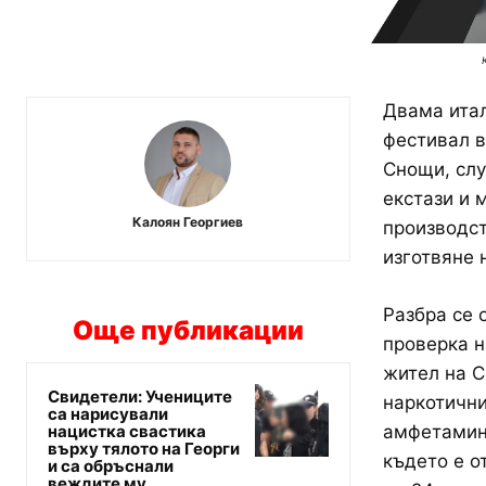
Двама итал
фестивал в
Снощи, слу
екстази и 
Калоян Георгиев
производст
изготвяне 
Разбра се 
Още публикации
проверка н
жител на С
Свидетели: Учениците
наркотични
са нарисували
нацистка свастика
амфетамин 
върху тялото на Георги
където е о
и са обръснали
веждите му