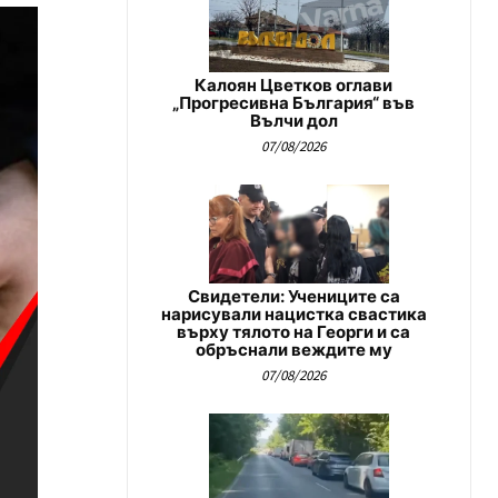
Калоян Цветков оглави
„Прогресивна България“ във
Вълчи дол
07/08/2026
Свидетели: Учениците са
нарисували нацистка свастика
върху тялото на Георги и са
обръснали веждите му
07/08/2026