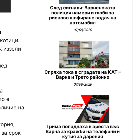
След сигнали: Варненската
полиция намери и глоби за
рисково шофиране водач на
автомобил
07/08/2026
я
котици.
х иззели
лед
Спряха тока в сградата на КАТ –
Варна и Трето районно
07/08/2026
а
то е
аличие на
ория,
Трима попаднаха в ареста във
Варна за кражби на телефони и
 за срок
кутия за дарения