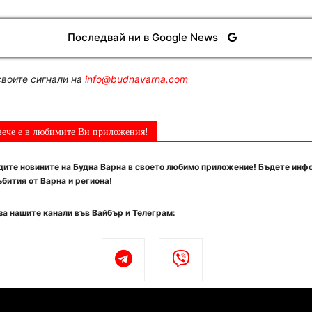
Последвай ни в Google News
воите сигнали на
info@budnavarna.com
вече е в любимите Ви приложения!
ите новините на Будна Варна в своето любимо приложение! Бъдете инф
бития от Варна и региона!
за нашите канали във Вайбър и Телеграм: