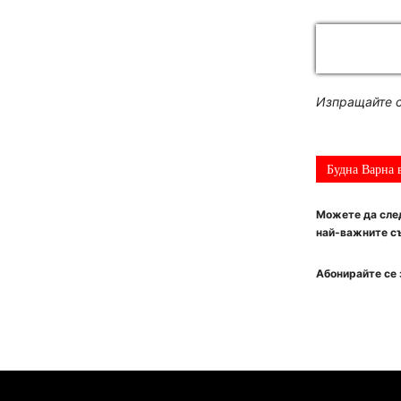
Изпращайте с
Будна Варна 
Можете да след
най-важните съ
Абонирайте се 