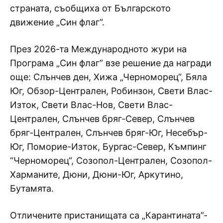
страната, съобщиха от Българското
движение „Син флаг“.
През 2026-та Международното жури на
Програма „Син флаг” взе решение да награди
още: Слънчев ден, Хижа „Черноморец“, Бяла
Юг, Обзор-Централен, Робинзон, Свети Влас-
Изток, Свети Влас-Нов, Свети Влас-
Централен, Слънчев бряг-Север, Слънчев
бряг-Централен, Слънчев бряг-Юг, Несебър-
Юг, Поморие-Изток, Бургас-Север, Къмпинг
“Черноморец“, Созопол-Централен, Созопол-
Харманите, Дюни, Дюни-Юг, Аркутино,
Бутамята.
Отличените пристанищата са „Карантината”-