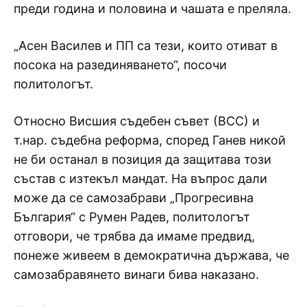
преди година и половина и чашата е преляла.
„Асен Василев и ПП са тези, които отиват в
посока на разединяването“, посочи
политологът.
Относно Висшия съдебен съвет (ВСС) и
т.нар. съдебна реформа, според Ганев никой
не би останал в позиция да защитава този
състав с изтекъл мандат. На въпрос дали
може да се самозабрави „Прогресивна
България“ с Румен Радев, политологът
отговори, че трябва да имаме предвид,
понеже живеем в демократична държава, че
самозабравянето винаги бива наказано.