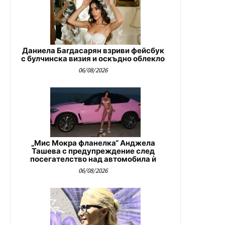
Даниела Багдасарян взриви фейсбук
с булчинска визия и оскъдно облекло
06/08/2026
„Мис Мокра фланелка“ Анджела
Ташева с предупреждение след
посегателство над автомобила ѝ
06/08/2026