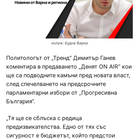
колаж: Будна Варна
Политологът от „Тренд“ Димитър Ганев
коментира в предаването „Денят ON AIR“ кои
ще са подводните камъни пред новата власт,
след спечелването на предсрочните
парламентарни избори от „Прогресивна
България“.
„Тя ще се сблъска с редица
предизвикателства. Едно от тях със
сигурност е бюджетът, който предстои