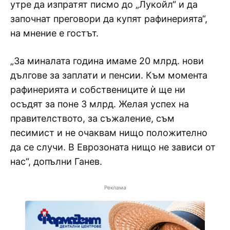
утре да изпратят писмо до „Лукойл“ и да
започнат преговори да купят рафинерията“,
на мнение е гостът.
„За миналата година имаме 20 млрд. нови
дългове за заплати и пенсии. Към момента
рафинерията и собствениците ѝ ще ни
осъдят за поне 3 млрд. Желая успех на
правителството, за съжаление, съм
песимист и не очаквам нищо положително
да се случи. В Еврозоната нищо не зависи от
нас“, допълни Ганев.
Реклама