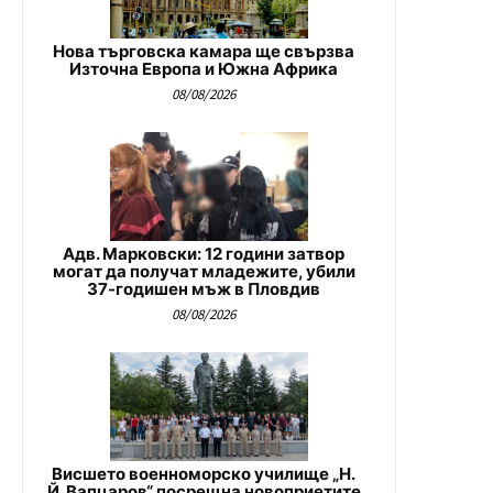
Нова търговска камара ще свързва
Източна Европа и Южна Африка
08/08/2026
Адв. Марковски: 12 години затвор
могат да получат младежите, убили
37-годишен мъж в Пловдив
08/08/2026
Висшето военноморско училище „Н.
Й. Вапцаров“ посрещна новоприетите