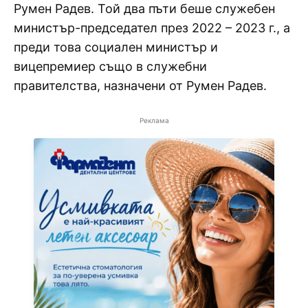
Румен Радев. Той два пъти беше служебен
министър-председател през 2022 – 2023 г., а
преди това социален министър и
вицепремиер също в служебни
правителства, назначени от Румен Радев.
Реклама