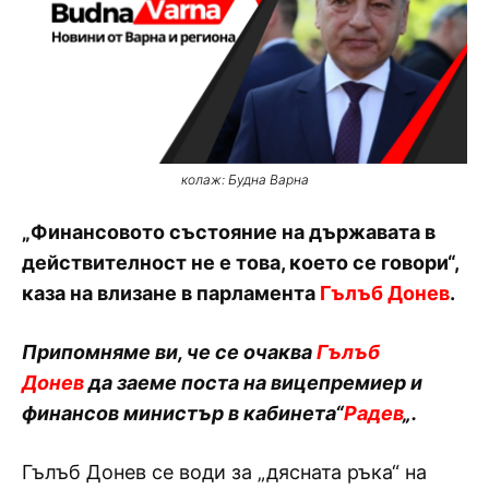
колаж: Будна Варна
„Финансовото състояние на държавата в
действителност не е това, което се говори“,
каза на влизане в парламента
Гълъб Донев
.
Припомняме ви, че се очаква
Гълъб
Донев
да заеме поста на вицепремиер и
финансов министър в кабинета“
Радев
„.
Гълъб Донев се води за „дясната ръка“ на