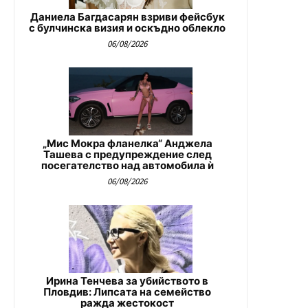
Даниела Багдасарян взриви фейсбук
с булчинска визия и оскъдно облекло
06/08/2026
„Мис Мокра фланелка“ Анджела
Ташева с предупреждение след
посегателство над автомобила ѝ
06/08/2026
Ирина Тенчева за убийството в
Пловдив: Липсата на семейство
ражда жестокост