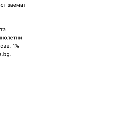
ст заемат
та
лнолетни
ове. 1%
e.bg.