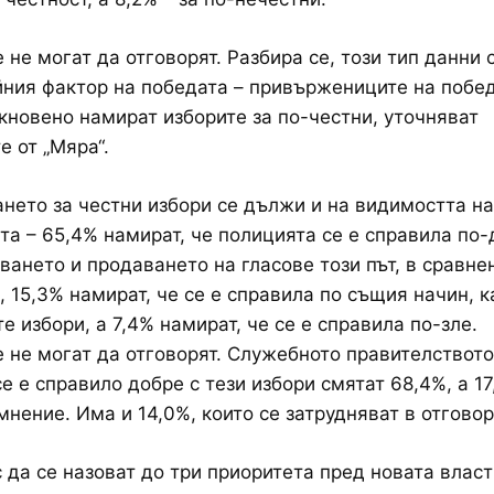
 не могат да отговорят. Разбира се, този тип данни 
йния фактор на победата – привържениците на побе
кновено намират изборите за по-честни, уточняват
е от „Мяра“.
нето за честни избори се дължи и на видимостта на
та – 65,4% намират, че полицията се е справила по
ването и продаването на гласове този път, в сравне
 15,3% намират, че се е справила по същия начин, к
е избори, а 7,4% намират, че се е справила по-зле.
 не могат да отговорят. Служебното правителството
се е справило добре с тези избори смятат 68,4%, а 17
мнение. Има и 14,0%, които се затрудняват в отговор
 да се назоват до три приоритета пред новата влас