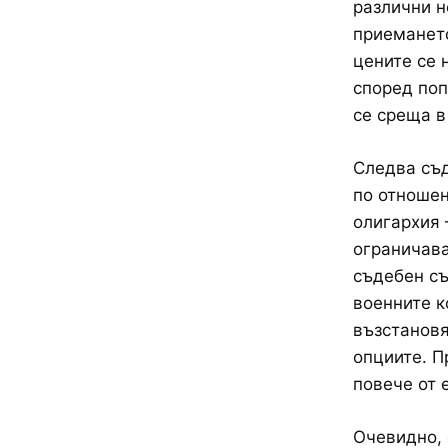
различни н
приемането
цените се 
според поп
се среща в
Следва съд
по отношен
олигархия 
ограничава
съдебен съ
военните к
възстановя
опциите. П
повече от 
Очевидно, 