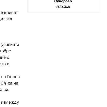
Суворово
08/08/2026
се влияят
дилата
 усилията
-добре
ние с
ато в
 на Гюров
,6% са на
а си.
т измежду