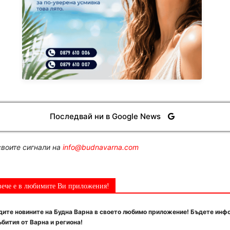
Последвай ни в Google News
воите сигнали на
info@budnavarna.com
вече е в любимите Ви приложения!
ите новините на Будна Варна в своето любимо приложение! Бъдете инф
бития от Варна и региона!