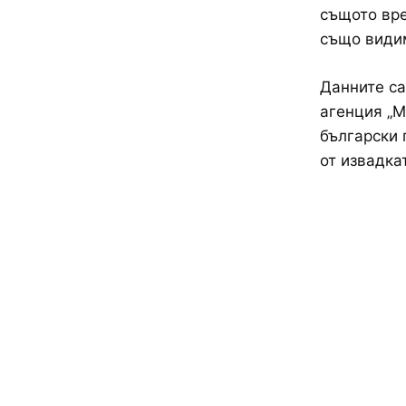
същото вре
също види
Данните са
агенция „М
български 
от извадка