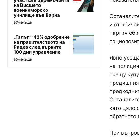
участва в церемонията
на Висшето
военноморско
училище във Варна
Останалите
08/08/2026
и от обича
партия оби
„Галъп“: 42% одобрение
социолозит
на правителството на
Радев след първите
100 дни управление
Явно усеща
06/08/2026
на полиция
срещу купу
предишния,
предходнит
Останалите
като цяло 
обратното 
При въпрос