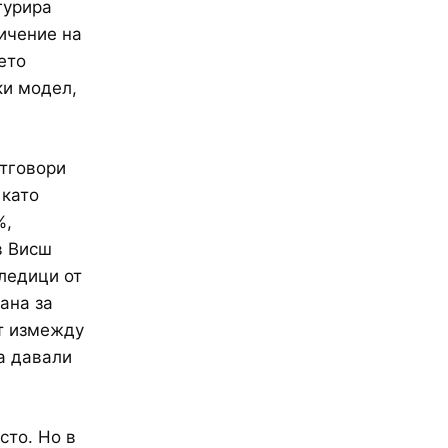
гурира
ичение на
ето
ки модел,
отговори
 като
%,
в Висш
ледици от
ана за
ат измежду
а давали
сто. Но в