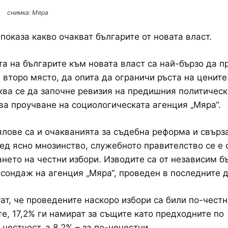
снимка: Мяра
показа какво очакват българите от новата власт.
а на българите към новата власт са най-бързо да п
 второ място, да опита да ограничи ръста на цените
ква се да започне ревизия на предишния политическ
ва проучване на социологическата агенция „Мяра“.
ялове са и очакванията за съдебна реформа и свърз
ед ясно мнозинство, служебното правителство се е 
нето на честни избори. Изводите са от независим б
сондаж на агенция „Мяра“, проведен в последните д
ат, че проведените наскоро избори са били по-честн
е, 17,2% ги намират за същите като предходните по
 честност, а 8,2% – за по-нечестни.