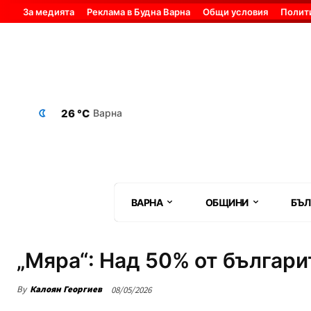
За медията
Реклама в Будна Варна
Общи условия
Полит
26 °C
Варна
ВАРНА
ОБЩИНИ
БЪЛ
„Мяра“: Над 50% от българ
By
Калоян Георгиев
08/05/2026