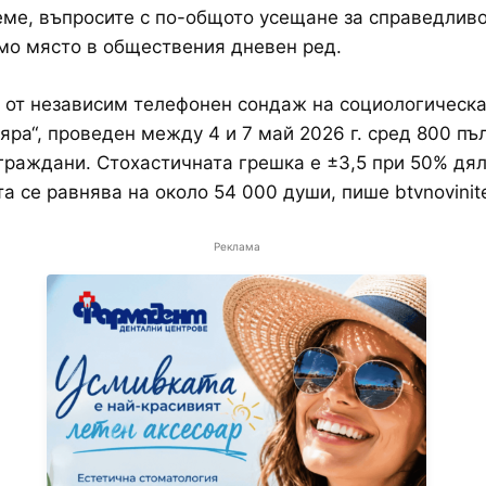
ме, въпросите с по-общото усещане за справедливо
мо място в обществения дневен ред.
 от независим телефонен сондаж на социологическа
яра“, проведен между 4 и 7 май 2026 г. сред 800 пъ
граждани. Стохастичната грешка е ±3,5 при 50% дял
та се равнява на около 54 000 души, пише btvnovinit
Реклама