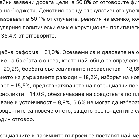
ейни заявени досега цели, в 56,8% от отговорите фи
 на бюджета. Действия срещу спекулативното увел
назовават в 50,1% от случаите, ревизия на всичко, ко
улярния политически език е корупционен политичес
 35,4% от отговорите.
ебна реформа – 31,0%. Осезаеми са и дяловете на 
ие на борбата с онова, което най-общо се определя
– 20,2%, борбата със социалните неравенства – 18,8
нето на държавните разходи – 18,2%, изборът на но
вет – 15,5%, предотвратяването на потенциални пос
онфликти – 14,0%, обезпечаване на средствата по пл
ване и устойчивост – 8,9%, 6,6% не могат да избер
роцентите са повече от сто, защото респондентите с
един отговор.
социалните и паричните въпроси се поставят най-че