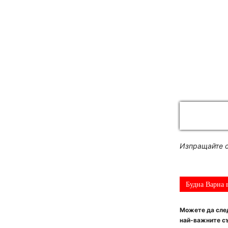
Изпращайте с
Будна Варна 
Можете да след
най-важните съ