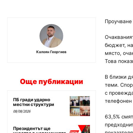
Проучване 
Очакваният
бюджет, на
Калоян Георгиев
място, оча
Това показ
В близки д
Още публикации
теми. Спор
с провежда
ПБ гради ударно
телефонен 
местни структури
08/08/2026
63,5% смят
предходнит
Президентът ще
показателя