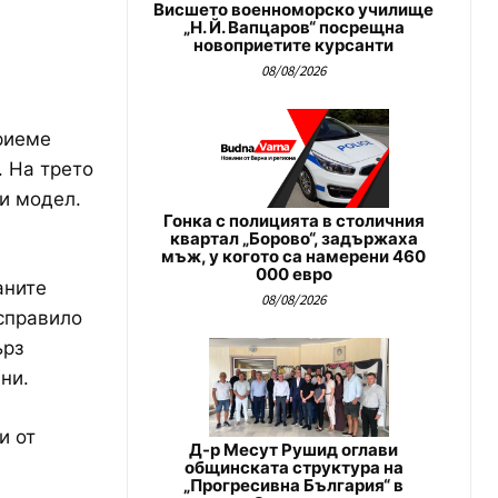
Висшето военноморско училище
„Н. Й. Вапцаров“ посрещна
новоприетите курсанти
08/08/2026
риеме
. На трето
и модел.
Гонка с полицията в столичния
квартал „Борово“, задържаха
мъж, у когото са намерени 460
000 евро
аните
08/08/2026
справило
ърз
ни.
и от
Д-р Месут Рушид оглави
общинската структура на
„Прогресивна България“ в