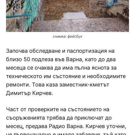
снимка: фейсбук
Започва обследване и паспортизация на
близо 50 подлеза във Варна, като до два
месеца се очаква да има пълна яснота за
техническото им състояние и необходимите
ремонти. Това каза заместник-кметът
Димитър Кирчев.
Част от проверките на състоянието на
съоръженията трябва да приключат до
месец, предава Радио Варна. Кирчев уточни,
че първоначално е имало забавяне, тъй като