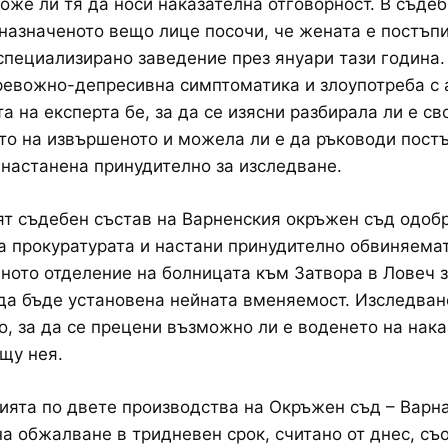
оже ли тя да носи наказателна отговорност. В съде
назначеното вещо лице посочи, че жената е постъпи
специализирано заведение през януари тази година
ревожно-депресивна симптоматика и злоупотреба с 
а на експерта бе, за да се изясни разбирала ли е св
то на извършеното и можела ли е да ръководи постъ
 настанена принудително за изследване.
т съдебен състав на Варненския окръжен съд одоб
а прокуратурата и настани принудително обвиняема
ното отделение на болницата към Затвора в Ловеч з
 да бъде установена нейната вменяемост. Изследван
, за да се прецени възможно ли е воденето на нак
щу нея.
ята по двете производства на Окръжен съд – Варн
а обжалване в тридневен срок, считано от днес, съ