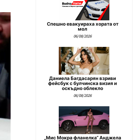
Спешно евакуираха хората от
мол
06/08/2026
Даниела Багдасарян взриви
фейсбук с булчинска визия и
оскъдно облекло
06/08/2026
„Мис Мокра фланелка“ Анджела