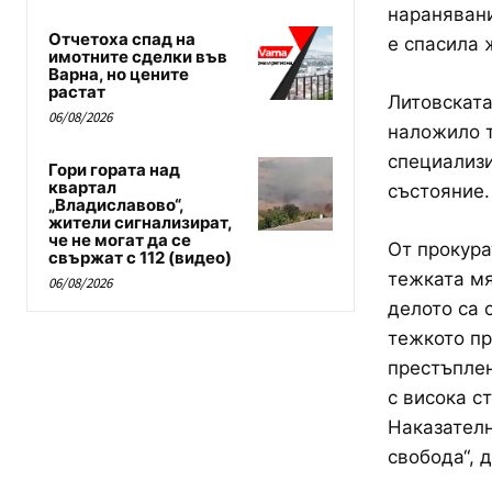
наранявани
Отчетоха спад на
е спасила 
имотните сделки във
Варна, но цените
растат
Литовската
06/08/2026
наложило т
специализи
Гори гората над
квартал
състояние.
„Владиславово“,
жители сигнализират,
че не могат да се
От прокура
свържат с 112 (видео)
тежката мя
06/08/2026
делото са 
тежкото пр
престъплен
с висока с
Наказателн
свобода“, 