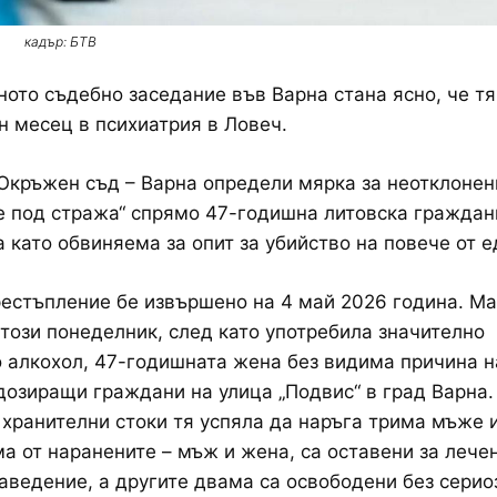
кадър: БТВ
ото съдебно заседание във Варна стана ясно, че т
н месец в психиатрия в Ловеч.
Окръжен съд – Варна определи мярка за неотклонен
 под стража“ спрямо 47-годишна литовска граждан
 като обвиняема за опит за убийство на повече от е
естъпление бе извършено на 4 май 2026 година. Ма
 този понеделник, след като употребила значително
 алкохол, 47-годишната жена без видима причина 
озиращи граждани на улица „Подвис“ в град Варна.
 хранителни стоки тя успяла да наръга трима мъже 
а от наранените – мъж и жена, са оставени за лече
аведение, а другите двама са освободени без серио