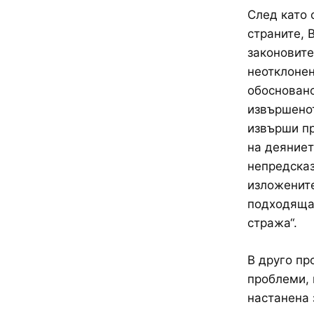
След като 
страните, 
законовите
неотклонен
обосновано
извършенот
извърши пр
на деяниет
непредска
изложените
подходящат
стража“.
В друго пр
проблеми, 
настанена 