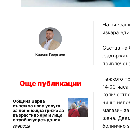
На вчерашн
изкара еди
Състав на 
Калоян Георгиев
„задържане
привлечена
Тежкото пр
Още публикации
14:00 часа
количество
Община Варна
нищо непод
въвежда нова услуга
магазин за
за денонощна грижа за
възрастни хора и лица
жена. Двам
с трайни увреждания
болнично з
06/08/2026