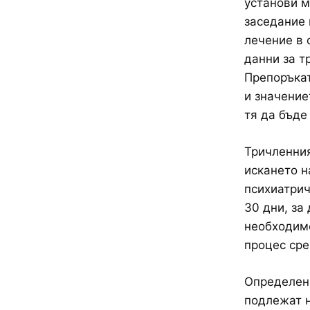
установи м
заседание 
лечение в 
данни за т
Препоръкат
и значение
тя да бъде
Тричленния
искането н
психиатрич
30 дни, за
необходимо
процес сре
Определени
подлежат н