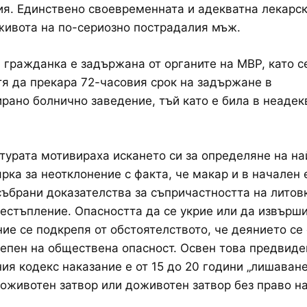
я. Единствено своевременната и адекватна лекарс
живота на по-сериозно пострадалия мъж.
 гражданка е задържана от органите на МВР, като с
я да прекара 72-часовия срок на задържане в
рано болнично заведение, тъй като е била в неадек
турата мотивираха искането си за определяне на на
рка за неотклонение с факта, че макар и в начален 
събрани доказателства за съпричастността на литов
естъпление. Опасността да се укрие или да извърши
ие се подкрепя от обстоятелството, че деянието се
тепен на обществена опасност. Освен това предвиде
ия кодекс наказание е от 15 до 20 години „лишаване
доживотен затвор или доживотен затвор без право н