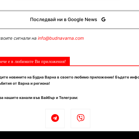
Последвай ни в Google News
воите сигнали на
info@budnavarna.com
вече е в любимите Ви приложения!
ите новините на Будна Варна в своето любимо приложение! Бъдете инф
бития от Варна и региона!
за нашите канали във Вайбър и Телеграм: