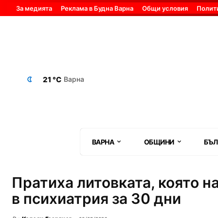
За медията
Реклама в Будна Варна
Общи условия
Полит
21 °C
Варна
ВАРНА
ОБЩИНИ
БЪЛ
Пратиха литовката, която 
в психиатрия за 30 дни