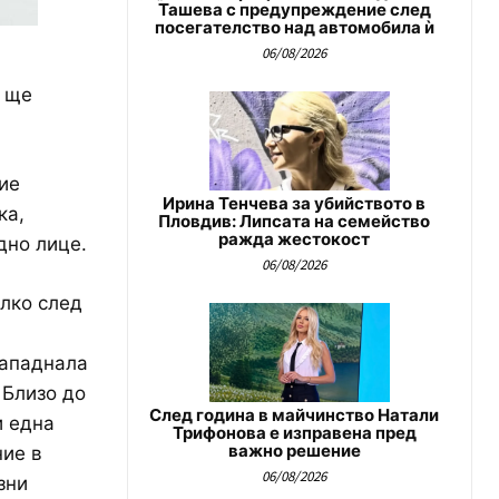
Ташева с предупреждение след
посегателство над автомобила ѝ
06/08/2026
я ще
ие
Ирина Тенчева за убийството в
ка,
Пловдив: Липсата на семейство
ражда жестокост
дно лице.
06/08/2026
лко след
нападнала
 Близо до
След година в майчинство Натали
и една
Трифонова е изправена пред
важно решение
ние в
06/08/2026
зни