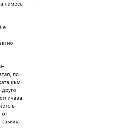
ка намеса
е е
ватно
й-
етап, по
ката към
 друго
 отличава
ното в
 от
а замяна.