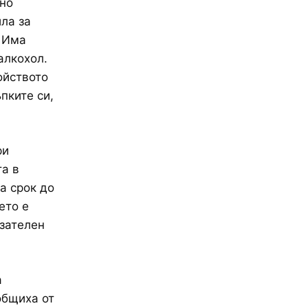
бно
ла за
. Има
алкохол.
ойството
пките си,
ри
та в
а срок до
ето е
азателен
а
общиха от