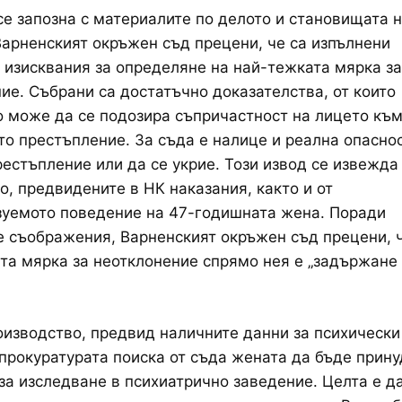
се запозна с материалите по делото и становищата 
Варненският окръжен съд прецени, че са изпълнени
 изисквания за определяне на най-тежката мярка за
ие. Събрани са достатъчно доказателства, от които
 може да се подозира съпричастност на лицето къ
о престъпление. За съда е налице и реална опаснос
естъпление или да се укрие. Този извод се извежда
о, предвидените в НК наказания, както и от
зуемото поведение на 47-годишната жена. Поради
 съображения, Варненският окръжен съд прецени, ч
а мярка за неотклонение спрямо нея е „задържане
оизводство, предвид наличните данни за психически
прокуратурата поиска от съда жената да бъде прин
за изследване в психиатрично заведение. Целта е да