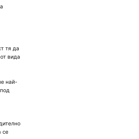
на
м
т тя да
 от вида
е най-
 под
удително
 се