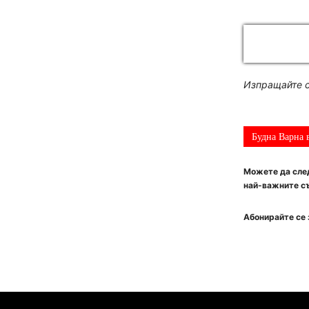
Изпращайте с
Будна Варна 
Можете да след
най-важните съ
Абонирайте се 