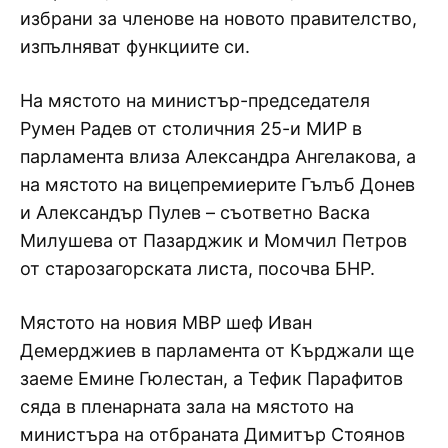
избрани за членове на новото правителство,
изпълняват функциите си.
На мястото на министър-председателя
Румен Радев от столичния 25-и МИР в
парламента влиза Александра Ангелакова, а
на мястото на вицепремиерите Гълъб Донев
и Александър Пулев – съответно Васка
Милушева от Пазарджик и Момчил Петров
от старозагорската листа, посочва БНР.
Мястото на новия МВР шеф Иван
Демерджиев в парламента от Кърджали ще
заеме Емине Гюлестан, а Тефик Парафитов
сяда в пленарната зала на мястото на
министъра на отбраната Димитър Стоянов