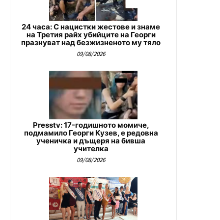
24 часа: С нацистки жестове и знаме
на Третия райх убийците на Георги
празнуват над безжизненото му тяло
09/08/2026
Presstv: 17-годишното момиче,
подмамило Георги Кузев, е редовна
ученичка и дъщеря на бивша
учителка
09/08/2026