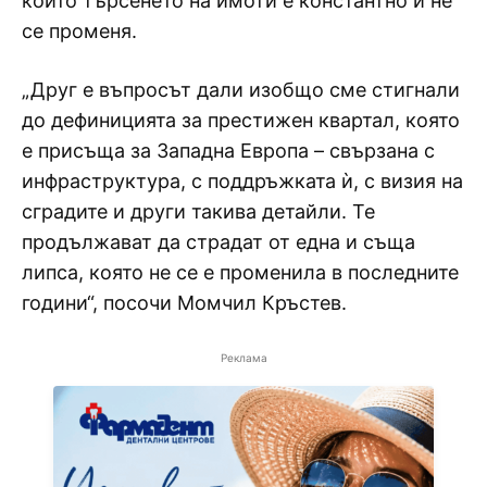
които търсенето на имоти е константно и не
се променя.
„Друг е въпросът дали изобщо сме стигнали
до дефиницията за престижен квартал, която
е присъща за Западна Европа – свързана с
инфраструктура, с поддръжката ѝ, с визия на
сградите и други такива детайли. Те
продължават да страдат от една и съща
липса, която не се е променила в последните
години“, посочи Момчил Кръстев.
Реклама