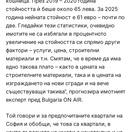
кошница. През 2019 – 2020 година
стойността ѝ беше около 65 лева. За 2025
година нейната стойност е 61 евро – почти по
две. Гледайки тези статистики, очевидно
имотите не са избягали в процентното
увеличение на стойността си спрямо други
фактори – услуги, цена, строителни
материали и т.н. Смятам, че е време да има
едно такова плато – както в цената на
строителните материали, така и в цената на
изграждането на нови сгради и на вече
съществуващи такива“, прогнозира имотният
експерт пред Bulgaria ON AIR.
Той говори и за предпочитаните квартали на
София и обобщи, че това са квартали, в