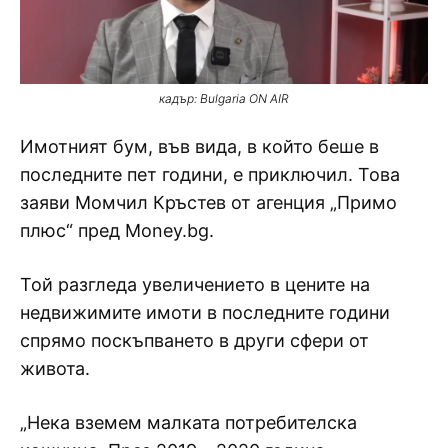
кадър: Bulgaria ON AIR
Имотният бум, във вида, в който беше в
последните пет години, е приключил. Това
заяви Момчил Кръстев от агенция „Примо
плюс“ пред Money.bg.
Той разгледа увеличението в цените на
недвижимите имоти в последните години
спрямо поскъпването в други сфери от
живота.
„Нека вземем малката потребителска