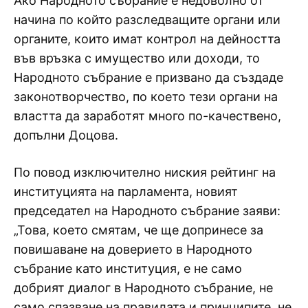
Ако Народното събрание е недоволно от
начина по който разследващите органи или
органите, които имат контрол на дейността
във връзка с имущество или доходи, то
Народното събрание е призвано да създаде
законотворчество, по което тези органи на
властта да заработят много по-качествено,
допълни Доцова.
По повод изключително ниския рейтинг на
институцията на парламента, новият
председател на Народното събрание заяви:
„Това, което смятам, че ще допринесе за
повишаване на доверието в Народното
събрание като институция, е не само
добрият диалог в Народното събрание, не
само спазване на правилата и принципите, не