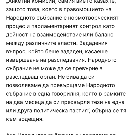
„Анкетни комисии, самия вие го казахте,
защото това, което в правомощието на
Народното събрание е нормотворческият
процес и парламентарният контрол като
дейност на взаимодействие или баланс
между различните власти. Зададения
въпрос, който беше зададен, касаеше
извършване на разследвания. Народното
събрание не може да се превърне в
разследващ орган. Не бива да си
позволяваме да превърщаме Народното
събрание в една говорилня, която в рамките
на два месеца да си прехвърля тези на една
или друга политическа партия“, обърна се тя
към водещия.