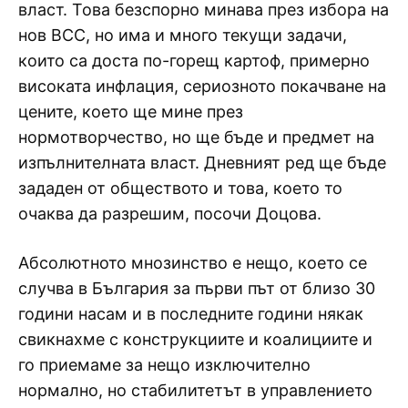
власт. Това безспорно минава през избора на
нов ВСС, но има и много текущи задачи,
които са доста по-горещ картоф, примерно
високата инфлация, сериозното покачване на
цените, което ще мине през
нормотворчество, но ще бъде и предмет на
изпълнителната власт. Дневният ред ще бъде
зададен от обществото и това, което то
очаква да разрешим, посочи Доцова.
Абсолютното мнозинство е нещо, което се
случва в България за първи път от близо 30
години насам и в последните години някак
свикнахме с конструкциите и коалициите и
го приемаме за нещо изключително
нормално, но стабилитетът в управлението