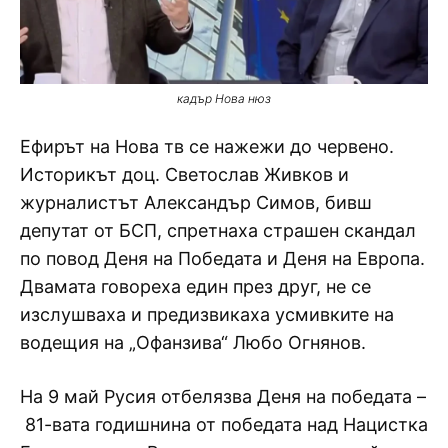
кадър Нова нюз
Ефирът на Нова тв се нажежи до червено.
Историкът доц. Светослав Живков и
журналистът Александър Симов, бивш
депутат от БСП, спретнаха страшен скандал
по повод Деня на Победата и Деня на Европа.
Двамата говореха един през друг, не се
изслушваха и предизвикаха усмивките на
водещия на „Офанзива“ Любо Огнянов.
На 9 май Русия отбелязва Деня на победата –
81-вата годишнина от победата над Нацистка