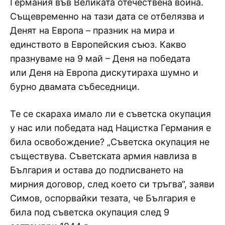
Германия във Великата отечествена война.
Същевременно на тази дата се отбелязва и
Денят на Европа – празник на мира и
единството в Европейския съюз. Какво
празнуваме на 9 май – Деня на победата
или Деня на Европа дискутираха шумно и
бурно двамата събеседници.
Те се скараха имало ли е съветска окупация
у нас или победата над Нацистка Германия е
била освобождение? „Съветска окупация не
съществува. Съветската армия навлиза в
България и остава до подписването на
мирния договор, след което си тръгва“, заяви
Симов, оспорвайки тезата, че България е
била под съветска окупация след 9