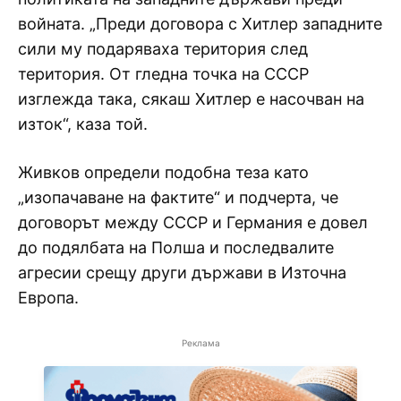
войната. „Преди договора с Хитлер западните
сили му подаряваха територия след
територия. От гледна точка на СССР
изглежда така, сякаш Хитлер е насочван на
изток“, каза той.
Живков определи подобна теза като
„изопачаване на фактите“ и подчерта, че
договорът между СССР и Германия е довел
до подялбата на Полша и последвалите
агресии срещу други държави в Източна
Европа.
Реклама