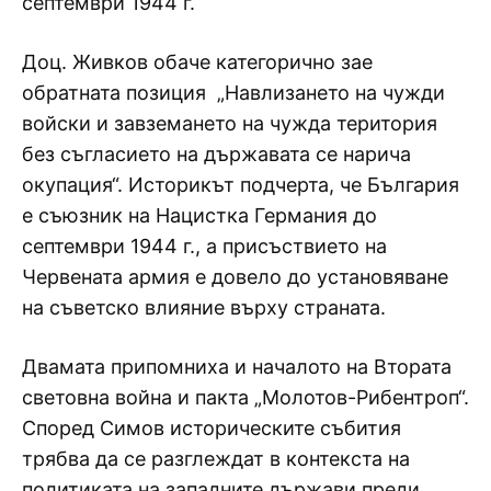
септември 1944 г.
Доц. Живков обаче категорично зае
обратната позиция „Навлизането на чужди
войски и завземането на чужда територия
без съгласието на държавата се нарича
окупация“. Историкът подчерта, че България
е съюзник на Нацистка Германия до
септември 1944 г., а присъствието на
Червената армия е довело до установяване
на съветско влияние върху страната.
Двамата припомниха и началото на Втората
световна война и пакта „Молотов-Рибентроп“.
Според Симов историческите събития
трябва да се разглеждат в контекста на
политиката на западните държави преди