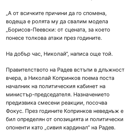
„А от всичките причини да го спомена,
водеща е ролята му да свалим модела
„Борисов-Пеевски: от сцената, за което
понесе толкова атаки през годините.
На добър час, Николай“, написа още той.
Правителството на Радев встъпи в длъжност
вчера, а Николай Копринков поема поста
началник на политическия кабинет на
министър-председателя. Назначението
предизвика смесени реакции, посочва
Фокус. През годините Копринков неведнъж е
бил определян от опозицията и политически
опоненти като „сивия кардинал“ на Радев.