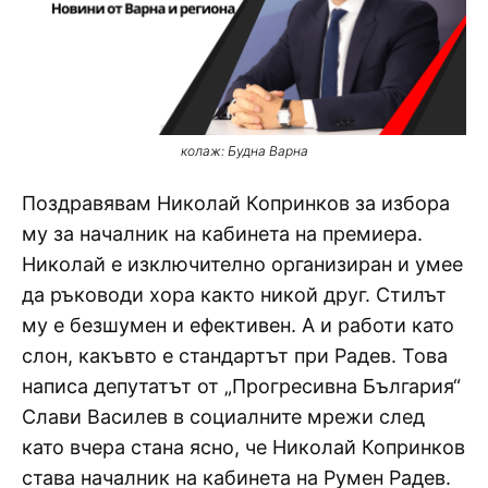
колаж: Будна Варна
Поздравявам Николай Копринков за избора
му за началник на кабинета на премиера.
Николай е изключително организиран и умее
да ръководи хора както никой друг. Стилът
му е безшумен и ефективен. А и работи като
слон, какъвто е стандартът при Радев. Това
написа депутатът от „Прогресивна България“
Слави Василев в социалните мрежи след
като вчера стана ясно, че Николай Копринков
става началник на кабинета на Румен Радев.