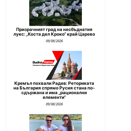
Призрачният град на несбъднатия
лукс: „Коста дел Кроко“ край Царево
09/08/2026
Кремъл похвали Радев: Реториката
на България спрямо Русия стана по-
сдържана и има „рационални
елементи“
09/08/2026