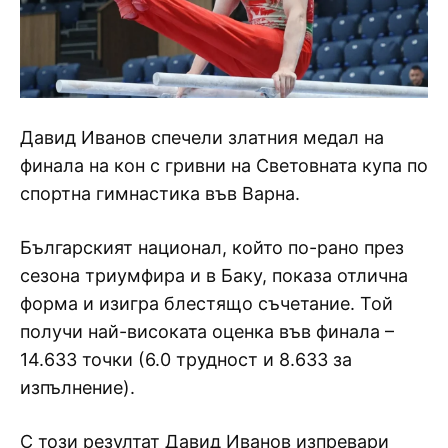
Давид Иванов спечели златния медал на
финала на кон с гривни на Световната купа по
спортна гимнастика във Варна.
Българският национал, който по-рано през
сезона триумфира и в Баку, показа отлична
форма и изигра блестящо съчетание. Той
получи най-високата оценка във финала –
14.633 точки (6.0 трудност и 8.633 за
изпълнение).
С този резултат Давид Иванов изпревари