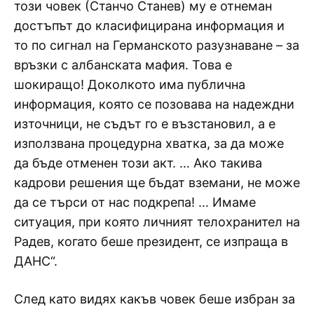
този човек (Станчо Станев) му е отнеман
достъпът до класифицирана информация и
то по сигнал на Германското разузнаване – за
връзки с албанската мафия. Това е
шокиращо! Доколкото има публична
информация, която се позовава на надеждни
източници, не съдът го е възстановил, а е
използвана процедурна хватка, за да може
да бъде отменен този акт. … Ако такива
кадрови решения ще бъдат вземани, не може
да се търси от нас подкрепа! … Имаме
ситуация, при която личният телохранител на
Радев, когато беше президент, се изпраща в
ДАНС“.
След като видях какъв човек беше избран за