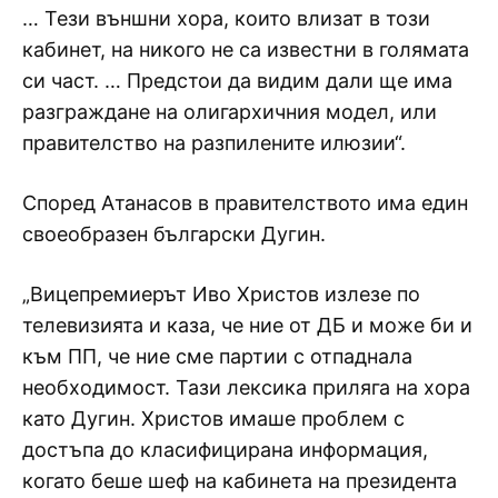
… Тези външни хора, които влизат в този
кабинет, на никого не са известни в голямата
си част. … Предстои да видим дали ще има
разграждане на олигархичния модел, или
правителство на разпилените илюзии“.
Според Атанасов в правителството има един
своеобразен български Дугин.
„Вицепремиерът Иво Христов излезе по
телевизията и каза, че ние от ДБ и може би и
към ПП, че ние сме партии с отпаднала
необходимост. Тази лексика приляга на хора
като Дугин. Христов имаше проблем с
достъпа до класифицирана информация,
когато беше шеф на кабинета на президента