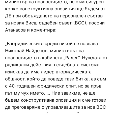
министър на правосъдието, не съм сигурен
колко конструктивна опозиция ще бъдем от
ДБ при обсъждането на персонален състав
за новия Висш съдебен съвет (ВСС), посочи
Атанасов и коментира:
„В юридическите среди никой не познава
Николай Найденов, министърът на
правосъдието в кабинета „Радев“. Нуждата от
радикални действия в съдебната система
изисква да има лидер в юридическата
общност, който да поведе тази битка, аз съм
с 40-годишен юридически опит, но за пръв
път му чух името. … Ние завихме, че ще
бъдем конструктивна опозиция и сме готови
да преговаряме с управляващите за нов ВСС