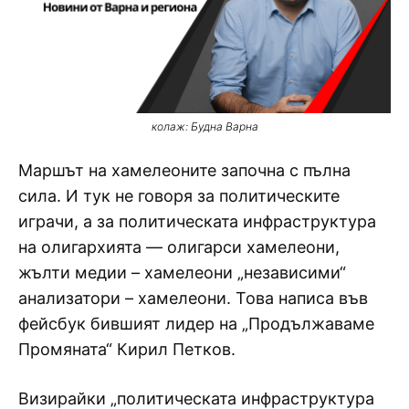
колаж: Будна Варна
Маршът на хамелеоните започна с пълна
сила. И тук не говоря за политическите
играчи, а за политическата инфраструктура
на олигархията — олигарси хамелеони,
жълти медии – хамелеони „независими“
анализатори – хамелеони. Това написа във
фейсбук бившият лидер на „Продължаваме
Промяната“ Кирил Петков.
Визирайки „политическата инфраструктура