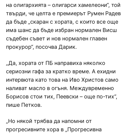
на олигархията – олигарси хамелеони“, той
твърди, че целта е премиерът Румен Радев
да бъде „скаран с хората, с които все още
има шанс да бъде избран нормален Висш
съдебен съвет и нов нормален главен
прокурор“, посочва Дарик.
„Да, хората от ПБ направиха няколко
сериозни гафa за кратко време. А ехидни
интервюта като това на Иво Христов само
наливат масло в огъня. Междувременно
Борисов стои тих, Пеевски – още по-тих“,
пише Петков.
„Но някой трябва да напомни от
прогресивните хора в „Прогресивна