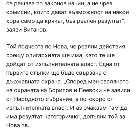
се решава по законов начин, а не чрез
комисии, които дават възможност на някои
хора само да крякат, без реален резултат”,
заяви Витанов.
Той подчерта по Нова, че реални действия
срещу олигархията ще има, като те ще
дойдат от изпълнителната власт. Една от
първите стъпки ще бъде свързана с
държавната охрана. „Според мен свалянето
на охраната на Борисов и Пеевски не зависи
от Народното събрание, а по-скоро от
изпълнителната власт. И аз очаквам там да
има резултат категорично”, допълни той за
Нова тв.