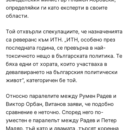
определяйки ги като експерти в своите
области.
Той отхвърли спекулациите, че назначенията
са реверанс към ИТН. „ИТН, особено през
последната година, се превърна в най-
токсичното нещо в българската политика. Те
бяха едни от хората, които участваха в
девалвирането на българския политически
живот”, категоричен бе той.
Относно паралелите между Румен Радев и
Виктор Орбан, Витанов заяви, че подобно
сравнение е неточно. Според него по-
уместен е паралелът между Радев и Петер
Мадяр, тъй като и двамата „търсят коренна