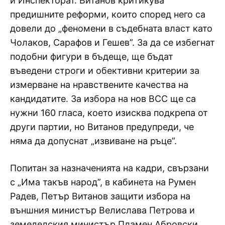
и Инспекторат. Витанов критикува
предишните реформи, които според него са
довели до „феномени в съдебната власт като
Чолаков, Сарафов и Гешев”. За да се избегнат
подобни фигури в бъдеще, ще бъдат
въведени строги и обективни критерии за
измерване на нравствените качества на
кандидатите. За избора на нов ВСС ще са
нужни 160 гласа, което изисква подкрепа от
други партии, но Витанов предупреди, че
няма да допуснат „извиване на ръце”.
Попитан за назначенията на кадри, свързани
с „Има такъв народ”, в кабинета на Румен
Радев, Петър Витанов защити избора на
външния министър Велислава Петрова и
земеделския министър Пламен Абровски,