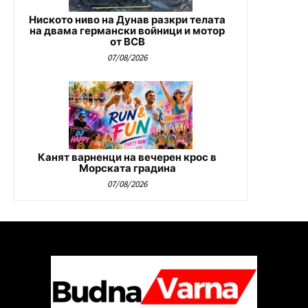
Ниското ниво на Дунав разкри телата
на двама германски войници и мотор
от ВСВ
07/08/2026
Канят варненци на вечерен крос в
Морската градина
07/08/2026