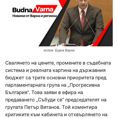
колаж: Будна Варна
Свалянето на цените, промените в съдебната
система и реалната картина на държавния
бюджет са трите основни приоритета пред
парламентарната група на „Прогресивна
България”. Това заяви в ефира на
предаването „Събуди се” председателят на
групата Петър Витанов. Той коментира
критиките към кабинета и отхвърлянето на