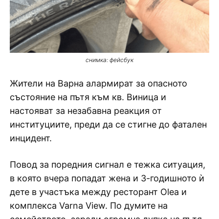
снимка: фейсбук
Жители на Варна алармират за опасното
състояние на пътя към кв. Виница и
настояват за незабавна реакция от
институциите, преди да се стигне до фатален
инцидент.
Повод за поредния сигнал е тежка ситуация,
в която вчера попадат жена и 3-годишното ѝ
дете в участъка между ресторант Olea и
комплекса Varna View. По думите на