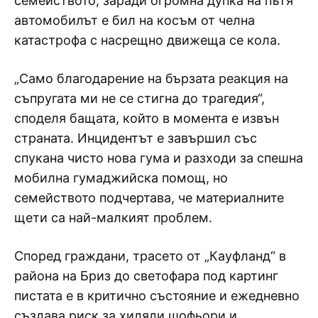
семейството, заради огромна дупка на пътя
автомобилът е бил на косъм от челна
катастрофа с насрещно движеща се кола.
„Само благодарение на бързата реакция на
съпругата ми не се стигна до трагедия“,
споделя бащата, който в момента е извън
страната. Инцидентът е завършил със
спукана чисто нова гума и разходи за спешна
мобилна гумаджийска помощ, но
семейството подчертава, че материалните
щети са най-малкият проблем.
Според граждани, трасето от „Кауфланд“ в
района на Бриз до светофара под картинг
пистата е в критично състояние и ежедневно
създава риск за хиляди шофьори и