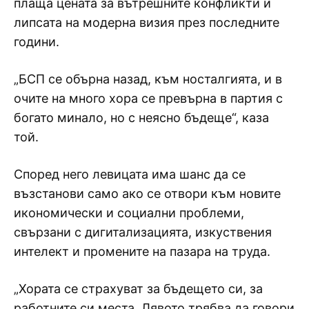
плаща цената за вътрешните конфликти и
липсата на модерна визия през последните
години.
„БСП се обърна назад, към носталгията, и в
очите на много хора се превърна в партия с
богато минало, но с неясно бъдеще“, каза
той.
Според него левицата има шанс да се
възстанови само ако се отвори към новите
икономически и социални проблеми,
свързани с дигитализацията, изкуствения
интелект и промените на пазара на труда.
„Хората се страхуват за бъдещето си, за
работните си места. Лявото трябва да говори