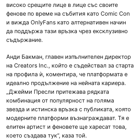
високо срещите лице в лице със своите
фенове по време на събития като Comic Con
и вижда OnlyFans като алтернативен начин
да поддържа тази връзка чрез ексклузивно
съдържание.
Анди Бакман, главен изпълнителен директор
на Creators Inc., който е съдействал за старта
на профила ѝ, коментира, че платформата е
идеално продължение на нейната кариера.
„Джейми Пресли притежава рядката
комбинация от популярност на голяма
звезда и истинска връзка с публиката, която
модерните платформи възнаграждават. Тя е
елитен артист и феновете ще харесат това,
което създава тук“, каза той.