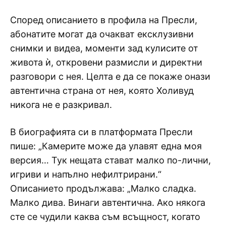
Според описанието в профила на Пресли,
абонатите могат да очакват ексклузивни
снимки и видеа, моменти зад кулисите от
живота ѝ, откровени размисли и директни
разговори с нея. Целта е да се покаже онази
автентична страна от нея, която Холивуд
никога не е разкривал.
В биографията си в платформата Пресли
пише: „Камерите може да улавят една моя
версия… Тук нещата стават малко по-лични,
игриви и напълно нефилтрирани.“
Описанието продължава: „Малко сладка.
Малко дива. Винаги автентична. Ако някога
сте се чудили каква съм всъщност, когато