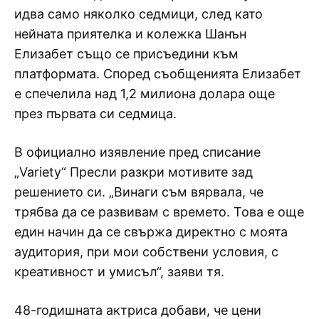
идва само няколко седмици, след като
нейната приятелка и колежка Шанън
Елизабет също се присъедини към
платформата. Според съобщенията Елизабет
е спечелила над 1,2 милиона долара още
през първата си седмица.
В официално изявление пред списание
„Variety“ Пресли разкри мотивите зад
решението си. „Винаги съм вярвала, че
трябва да се развивам с времето. Това е още
един начин да се свържа директно с моята
аудитория, при мои собствени условия, с
креативност и умисъл“, заяви тя.
48-годишната актриса добави, че цени