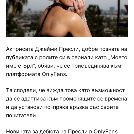
Актрисата Джейми Пресли, добре позната на
публиката с ролите си в сериали като „Моето
име е Ърл“, обяви, че се присъединява към
платформата OnlyFans.
Тя сподели, че вижда това като възможност
да се адаптира към променящите се времена
и да установи по-пряка връзка със своите
почитатели.
Новината за дебюта на Пресли в OnlyFans