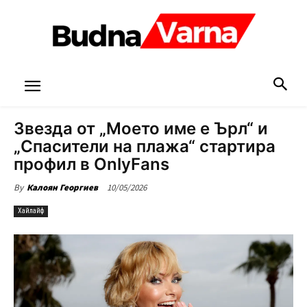
Звезда от „Моето име е Ърл“ и
„Спасители на плажа“ стартира
профил в OnlyFans
10/05/2026
By
Калоян Георгиев
Хайлайф