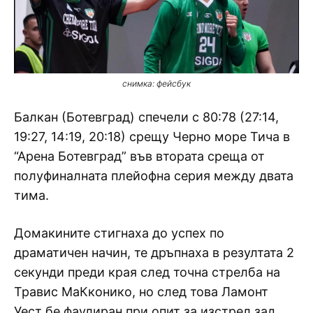
снимка: фейсбук
Балкан (Ботевград) спечели с 80:78 (27:14,
19:27, 14:19, 20:18) срещу Черно море Тича в
“Арена Ботевград” във втората среща от
полуфиналната плейофна серия между двата
тима.
Домакините стигнаха до успех по
драматичен начин, те дръпнаха в резултата 2
секунди преди края след точна стрелба на
Травис МаКконико, но след това Ламонт
Уест бе фаулиран при опит за изстрел зад