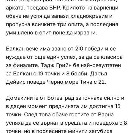
арката, предава БНР. Крилото на варненци
обаче не успя да запази хладнокръвие и
пропусна всичките три опита, а последния
умишлено в опит поне да изравни.
Балкан вече има аванс от 2:0 победи и се
нуждае от още един успех, за да се класира
за финалите. Тадж Грийн бе най-резултатен
за Балкан с 19 точки и 8 борби. Даръл
Дейвис поведе Черно море Тича с 22.
Домакините от Ботевград започнаха силно и
в даден момент преднината им достигна 15
точки. След това обаче гостите от Варна
успяха да се върнат в срещата и поведоха с 8
точки, но в последните минути загубиха