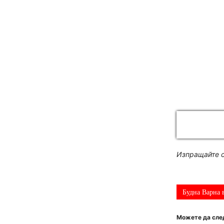
Изпращайте с
Будна Варна 
Можете да след