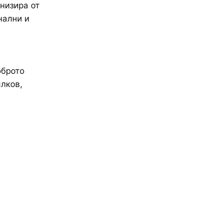
низира от
нални и
оброто
лков,