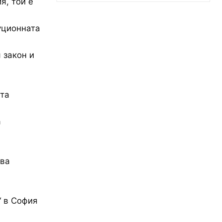
я, той е
уционната
 закон и
ата
а
а
рва
“ в София