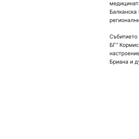
медицината
Балканска 
регионални
Събитието 
БГ“ Кормис
настроение
Бриaна и д