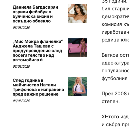
35 години.
Даниела Багдасарян
бил старши
взриви фейсбук с
булчинска визия и
демократич
оскъдно облекло
комисия къ
06/08/2026
изработван
редица клю
„Мис Мокра фланелка“
Анджела Ташева с
предупреждение след
Батков ост
посегателство над
автомобила ѝ
адвокатура
06/08/2026
популярнос
футболния 
След година в
майчинство Натали
Трифонова е изправена
През 2008 
пред важно решение
06/08/2026
степен.
XI-тото из
и събра пр