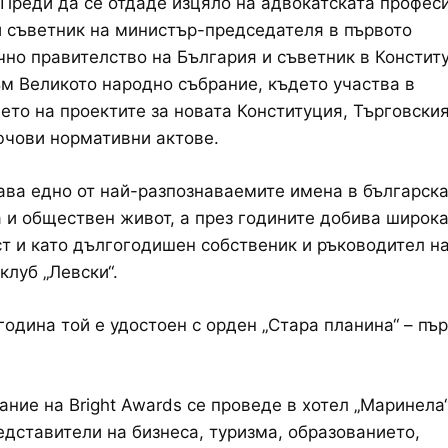
 Преди да се отдаде изцяло на адвокатската професи
 съветник на министър-председателя в първото
но правителство на България и съветник в Констит
м Великото народно събрание, където участва в
ето на проектите за новата Конституция, Търговския
чови нормативни актове.
ава едно от най-разпознаваемите имена в българск
 и обществен живот, а през годините добива широк
т и като дългогодишен собственик и ръководител н
клуб „Левски“.
година той е удостоен с орден „Стара планина“ – пъ
дание на Bright Awards се проведе в хотел „Маринела
едставители на бизнеса, туризма, образованието,