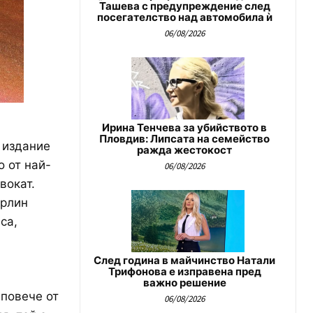
Ташева с предупреждение след
посегателство над автомобила ѝ
06/08/2026
Ирина Тенчева за убийството в
Пловдив: Липсата на семейство
 издание
ражда жестокост
о от най-
06/08/2026
вокат.
Орлин
са,
След година в майчинство Натали
Трифонова е изправена пред
важно решение
 повече от
06/08/2026