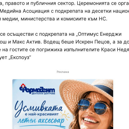
, правото и публичния сектор. Церемонията се орга
Медийна Асоциация с подкрепата на десетки нацио
 медии, министерства и комисиите към НС.
се осъществи с подкрепата на „Оптимус Енерджи
ош и Макс Актив. Водещ беше Искрен Пецов, а за д
 на гостите се погрижиха изпълнителите Краси Недя
ует „Експоуз“
Реклама