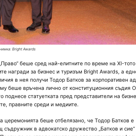
нимка: Bright Awards
„Право“ беше сред най-елитните по време на XI-тото
те награди за бизнес и туризъм Bright Awards, а едн
личия в нея получи Тодор Батков за корпоративен ад
му беше връчена лично от конституционния съдия 
то поднесе статуетката пред представители на бизне
те, правните среди и медиите.
а церемонията беше отбелязано, че Тодор Батков е
 съдружник в адвокатско дружество „Батков и сие“