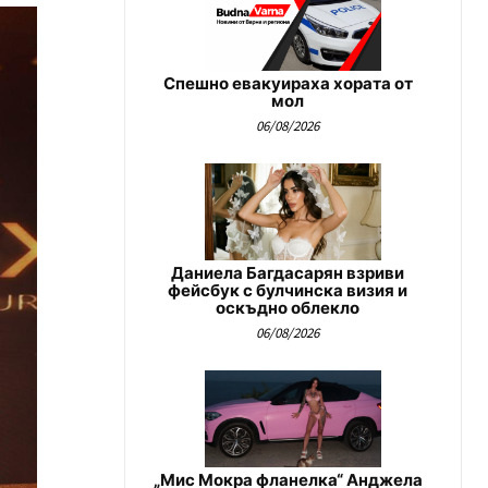
Спешно евакуираха хората от
мол
06/08/2026
Даниела Багдасарян взриви
фейсбук с булчинска визия и
оскъдно облекло
06/08/2026
„Мис Мокра фланелка“ Анджела