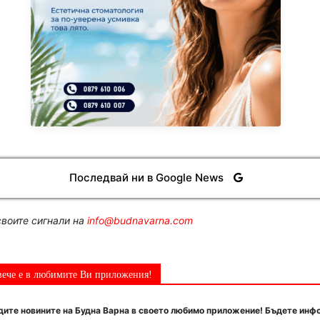
Последвай ни в Google News
воите сигнали на
info@budnavarna.com
вече е в любимите Ви приложения!
ите новините на Будна Варна в своето любимо приложение! Бъдете инф