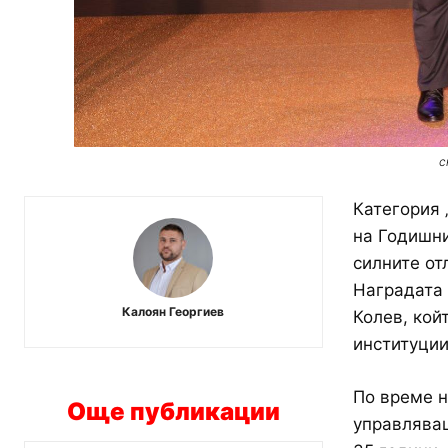
с
Категория 
на Годишни
силните от
Наградата 
Калоян Георгиев
Колев, кой
институции
По време н
Още публикации
управляващ