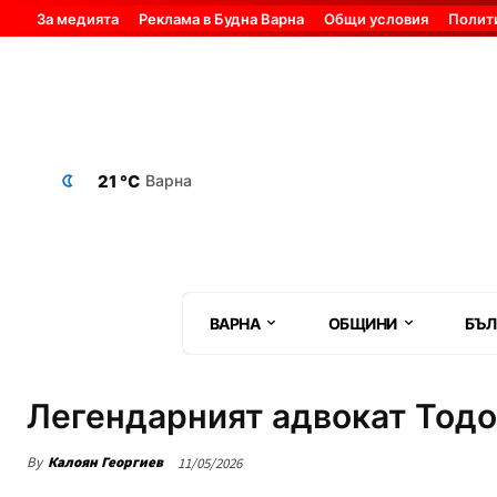
За медията
Реклама в Будна Варна
Общи условия
Полит
21 °C
Варна
ВАРНА
ОБЩИНИ
БЪЛ
Легендарният адвокат Тодо
By
Калоян Георгиев
11/05/2026