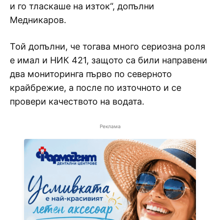
и го тласкаше на изток“, допълни
Медникаров.
Той допълни, че тогава много сериозна роля
е имал и НИК 421, защото са били направени
два мониторинга първо по северното
крайбрежие, а после по източното и се
провери качеството на водата.
Реклама