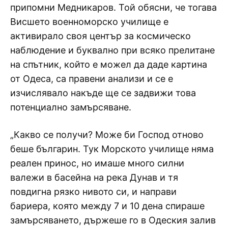
припомни Медникаров. Той обясни, че тогава
Висшето военноморско училище е
активирало своя център за космическо
наблюдение и буквално при всяко прелитане
на спътник, който е можел да даде картина
от Одеса, са правени анализи и се е
изчислявало накъде ще се задвижи това
потенциално замърсяване.
„Какво се получи? Може би Господ отново
беше българин. Тук Морското училище няма
реален принос, но имаше много силни
валежи в басейна на река Дунав и тя
повдигна рязко нивото си, и направи
бариера, която между 7 и 10 дена спираше
замърсяването, държеше го в Одеския залив