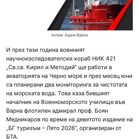
колаж: Будна Варна
И през тази година военният
научноизследователски кораб НИК 421
„Св.св. Кирил и Методий“ ще работи в
акваторията на Черно море и през месец юни
са планирани два мониторинга за чистотата
на морската вода. Това каза бившият
началник на Военноморското училище във
Варна флотилен адмирал проф. Боян
Медникаров по време на деветото издание на
„БГ туризъм – Лято 2026“, организиран от
БТА.