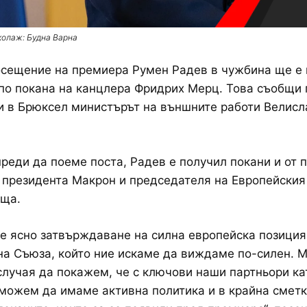
колаж: Будна Варна
сещение на премиера Румен Радев в чужбина ще е 
по покана на канцлера Фридрих Мерц. Това съобщи
 в Брюксел министърът на външните работи Велисл
реди да поеме поста, Радев е получил покани и от 
 президента Макрон и председателя на Европейския
оща.
 е ясно затвърждаване на силна европейска позиция
на Съюза, който ние искаме да виждаме по-силен. М
случая да покажем, че с ключови наши партньори ка
можем да имаме активна политика и в крайна сметк