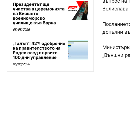
въпрос на 
Президентът ще
Велислава 
участва в церемонията
на Висшето
военноморско
училище във Варна
Посланието
08/08/2026
допълни въ
„Галъп“: 42% одобрение
Министърът
на правителството на
Радев след първите
„Външни ра
100 дни управление
06/08/2026