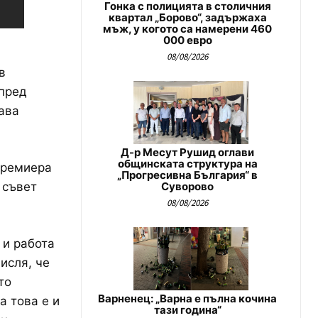
Гонка с полицията в столичния
квартал „Борово“, задържаха
мъж, у когото са намерени 460
000 евро
08/08/2026
в
 пред
ава
Д-р Месут Рушид оглави
общинската структура на
премиера
„Прогресивна България“ в
 съвет
Суворово
08/08/2026
 и работа
исля, че
то
Варненец: „Варна е пълна кочина
а това е и
тази година“