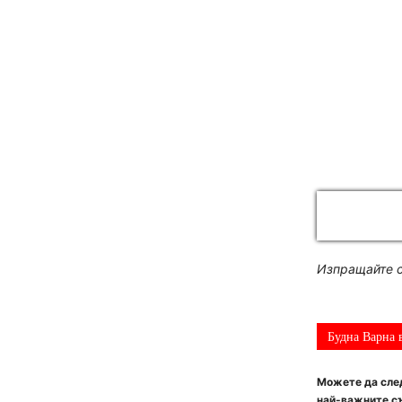
Изпращайте с
Будна Варна 
Можете да след
най-важните съ