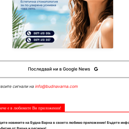
Последвай ни в Google News
воите сигнали на
info@budnavarna.com
вече е в любимите Ви приложения!
ите новините на Будна Варна в своето любимо приложение! Бъдете инф
бития от Варна и региона!