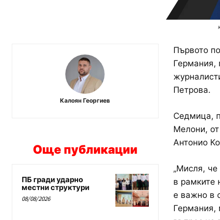
Първото по
Германия, 
журналисти
Петрова.
Калоян Георгиев
Седмица, п
Мелони, от
Антонио К
Още публикации
„Мисля, че
ПБ гради ударно
в рамките 
местни структури
е важно в 
08/08/2026
Германия, 