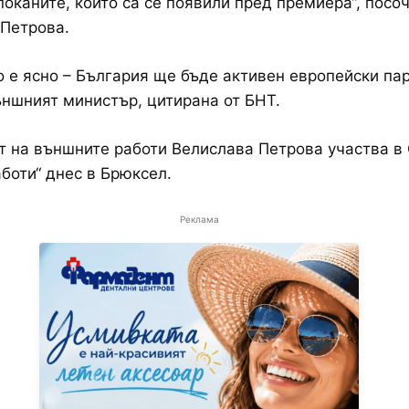
поканите, които са се появили пред премиера“, посо
Петрова.
 е ясно – България ще бъде активен европейски пар
ншният министър, цитирана от БНТ.
 на външните работи Велислава Петрова участва в
боти“ днес в Брюксел.
Реклама